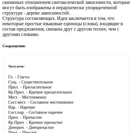
связанных отношением синтаксической зависимости, которые
могут быть изображены в иерархически упорядоченной
структуре - дереве зависимостей.
Структура составляющих.
Идея заключается в том, что
некоторые простые языковые единицы (слова), входящие в
состав предложения, связаны друг с другом теснее, чем с
другими словами.
Сокращения:
Часть речи:
Гл.
- Глагол
Сущ.
- Существительное
Прил.
- Прилагательное
Кр.Прил.
- Краткое прилагательное
Мест.
- Местоимение
Сост.мест.
- Составное местоимение
Нар.
- Наречие
Сост.нар.
- Составное наречие
Прич.
- Причастие
Кр.Прич.
- Краткое причастие
Дееприч.
- Деепричастие
Пред.
- Предлог