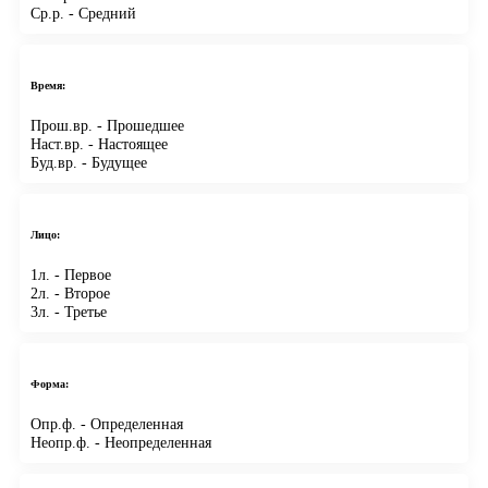
Ср.р.
- Средний
Время:
Прош.вр.
- Прошедшее
Наст.вр.
- Настоящее
Буд.вр.
- Будущее
Лицо:
1л.
- Первое
2л.
- Второе
3л.
- Третье
Форма:
Опр.ф.
- Определенная
Неопр.ф.
- Неопределенная