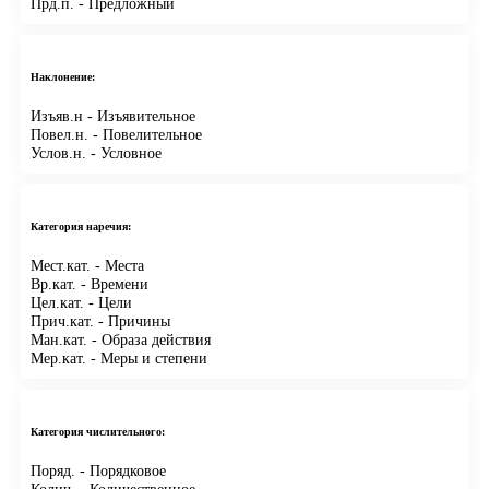
Прд.п.
- Предложный
Наклонение:
Изъяв.н
- Изъявительное
Повел.н.
- Повелительное
Услов.н.
- Условное
Категория наречия:
Мест.кат.
- Места
Вр.кат.
- Времени
Цел.кат.
- Цели
Прич.кат.
- Причины
Ман.кат.
- Образа действия
Мер.кат.
- Меры и степени
Категория числительного:
Поряд.
- Порядковое