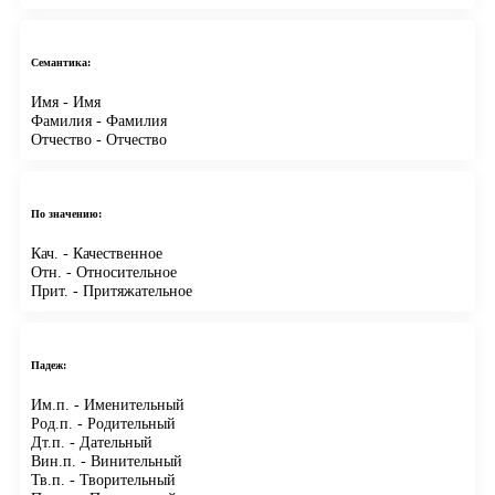
Семантика:
Имя
- Имя
Фамилия
- Фамилия
Отчество
- Отчество
По значению:
Кач.
- Качественное
Отн.
- Относительное
Прит.
- Притяжательное
Падеж:
Им.п.
- Именительный
Род.п.
- Родительный
Дт.п.
- Дательный
Вин.п.
- Винительный
Тв.п.
- Творительный