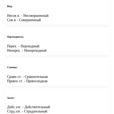
Вид:
Несов.в.
- Несовершенный
Сов.в
- Совершенный
Переходность:
Перех.
- Переходный
Неперех.
- Непереходный
Степень:
Сравн.ст.
- Сравнительная
Превос.ст.
- Превосходная
Залог:
Дейс.злг.
- Действительный
Стрд.злг.
- Страдательный