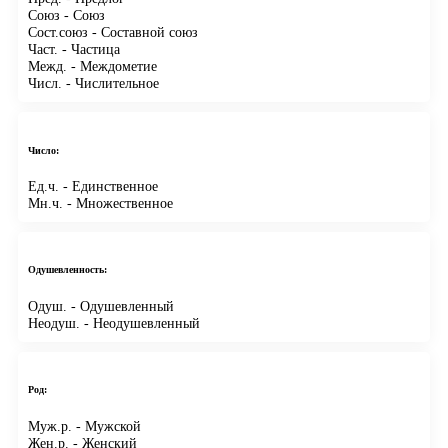
Союз
- Союз
Сост.союз
- Составной союз
Част.
- Частица
Межд.
- Междометие
Числ.
- Числительное
Число:
Ед.ч.
- Единственное
Мн.ч.
- Множественное
Одушевленность:
Одуш.
- Одушевленный
Неодуш.
- Неодушевленный
Род:
Муж.р.
- Мужской
Жен.р.
- Женский