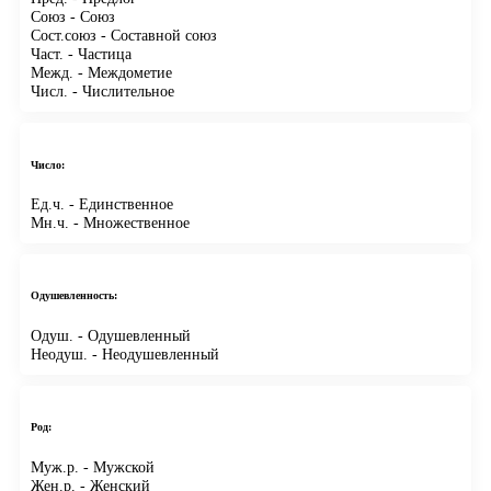
Союз
- Союз
Сост.союз
- Составной союз
Част.
- Частица
Межд.
- Междометие
Числ.
- Числительное
Число:
Ед.ч.
- Единственное
Мн.ч.
- Множественное
Одушевленность:
Одуш.
- Одушевленный
Неодуш.
- Неодушевленный
Род:
Муж.р.
- Мужской
Жен.р.
- Женский