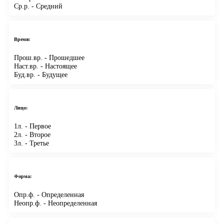
Ср.р.
- Средний
Время:
Прош.вр.
- Прошедшее
Наст.вр.
- Настоящее
Буд.вр.
- Будущее
Лицо:
1л.
- Первое
2л.
- Второе
3л.
- Третье
Форма:
Опр.ф.
- Определенная
Неопр.ф.
- Неопределенная