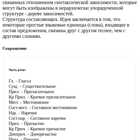
связанных отношением синтаксической зависимости, которые
могут быть изображены в иерархически упорядоченной
структуре - дереве зависимостей.
Структура составляющих.
Идея заключается в том, что
некоторые простые языковые единицы (слова), входящие в
состав предложения, связаны друг с другом теснее, чем с
другими словами.
Сокращения:
Часть речи:
Гл.
- Глагол
Сущ.
- Существительное
Прил.
- Прилагательное
Кр.Прил.
- Краткое прилагательное
Мест.
- Местоимение
Сост.мест.
- Составное местоимение
Нар.
- Наречие
Сост.нар.
- Составное наречие
Прич.
- Причастие
Кр.Прич.
- Краткое причастие
Дееприч.
- Деепричастие
Пред.
- Предлог