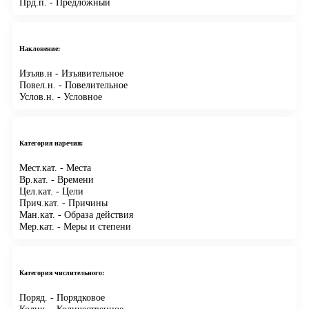
Прд.п.
- Предложный
Наклонение:
Изъяв.н
- Изъявительное
Повел.н.
- Повелительное
Услов.н.
- Условное
Категория наречия:
Мест.кат.
- Места
Вр.кат.
- Времени
Цел.кат.
- Цели
Прич.кат.
- Причины
Ман.кат.
- Образа действия
Мер.кат.
- Меры и степени
Категория числительного:
Поряд.
- Порядковое