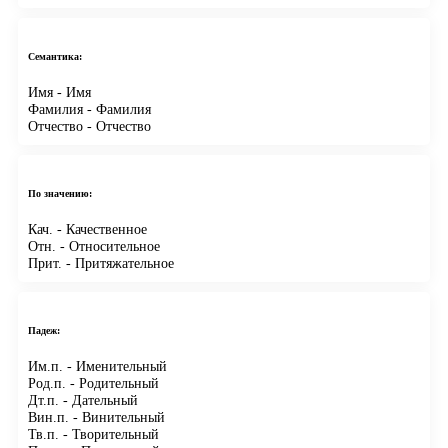
Семантика:
Имя
- Имя
Фамилия
- Фамилия
Отчество
- Отчество
По значению:
Кач.
- Качественное
Отн.
- Относительное
Прит.
- Притяжательное
Падеж:
Им.п.
- Именительный
Род.п.
- Родительный
Дт.п.
- Дательный
Вин.п.
- Винительный
Тв.п.
- Творительный