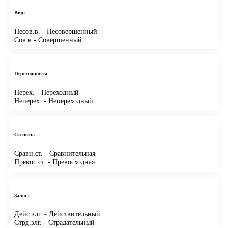
Вид:
Несов.в.
- Несовершенный
Сов.в
- Совершенный
Переходность:
Перех.
- Переходный
Неперех.
- Непереходный
Степень:
Сравн.ст.
- Сравнительная
Превос.ст.
- Превосходная
Залог:
Дейс.злг.
- Действительный
Стрд.злг.
- Страдательный