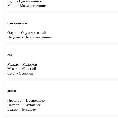
Ед.ч.
- Единственное
Мн.ч.
- Множественное
Одушевленность:
Одуш.
- Одушевленный
Неодуш.
- Неодушевленный
Род:
Муж.р.
- Мужской
Жен.р.
- Женский
Ср.р.
- Средний
Время:
Прош.вр.
- Прошедшее
Наст.вр.
- Настоящее
Буд.вр.
- Будущее