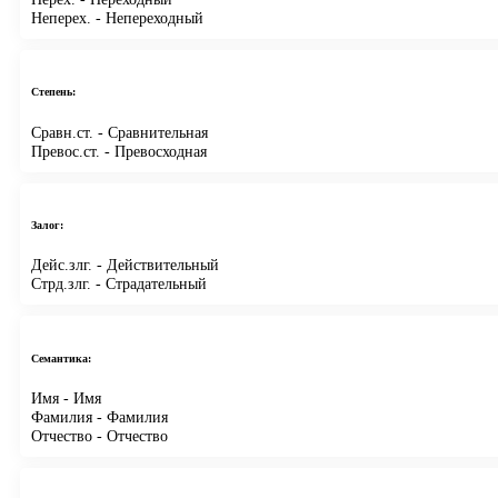
Неперех.
- Непереходный
Степень:
Сравн.ст.
- Сравнительная
Превос.ст.
- Превосходная
Залог:
Дейс.злг.
- Действительный
Стрд.злг.
- Страдательный
Семантика:
Имя
- Имя
Фамилия
- Фамилия
Отчество
- Отчество