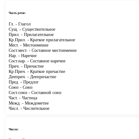
Часть речи:
Гл.
- Глагол
Сущ.
- Существительное
Прил.
- Прилагательное
Кр.Прил.
- Краткое прилагательное
Мест.
- Местоимение
Сост.мест.
- Составное местоимение
Нар.
- Наречие
Сост.нар.
- Составное наречие
Прич.
- Причастие
Кр.Прич.
- Краткое причастие
Дееприч.
- Деепричастие
Пред.
- Предлог
Союз
- Союз
Сост.союз
- Составной союз
Част.
- Частица
Межд.
- Междометие
Числ.
- Числительное
Число: