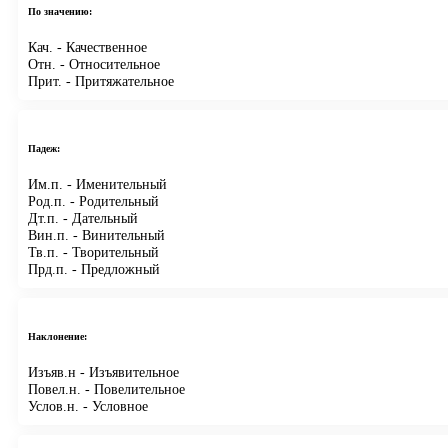
По значению:
Кач.
- Качественное
Отн.
- Относительное
Прит.
- Притяжательное
Падеж:
Им.п.
- Именительный
Род.п.
- Родительный
Дт.п.
- Дательный
Вин.п.
- Винительный
Тв.п.
- Творительный
Прд.п.
- Предложный
Наклонение:
Изъяв.н
- Изъявительное
Повел.н.
- Повелительное
Услов.н.
- Условное