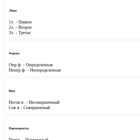
Лицо:
1л.
- Первое
2л.
- Второе
3л.
- Третье
Форма:
Опр.ф.
- Определенная
Неопр.ф.
- Неопределенная
Вид:
Несов.в.
- Несовершенный
Сов.в
- Совершенный
Переходность:
Перех.
- Переходный