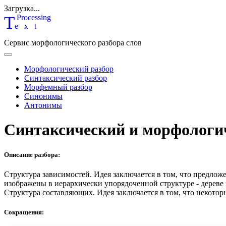
Загрузка...
T
P
rocessing
ext
Сервис морфологического разбора слов
Морфологический разбор
Синтаксический разбор
Морфемный разбор
Синонимы
Антонимы
Синтаксический и морфологи
Описание разбора:
Структура зависимостей.
Идея заключается в том, что предлож
изображены в иерархически упорядоченной структуре - дереве
Структура составляющих.
Идея заключается в том, что некотор
Сокращения: