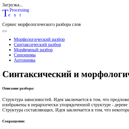
Загрузка...
T
P
rocessing
ext
Сервис морфологического разбора слов
Морфологический разбор
Синтаксический разбор
Морфемный разбор
Синонимы
Антонимы
Синтаксический и морфологи
Описание разбора:
Структура зависимостей.
Идея заключается в том, что предлож
изображены в иерархически упорядоченной структуре - дереве
Структура составляющих.
Идея заключается в том, что некотор
Сокращения: