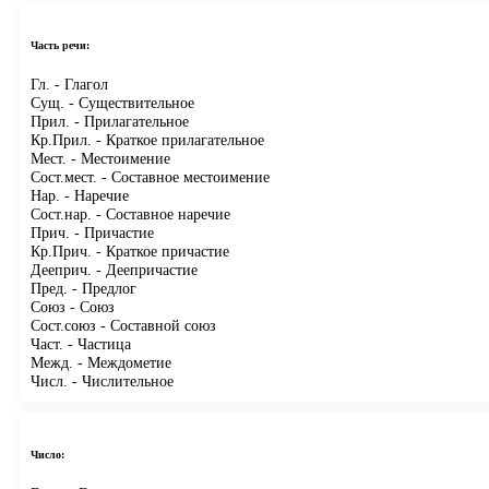
Часть речи:
Гл.
- Глагол
Сущ.
- Существительное
Прил.
- Прилагательное
Кр.Прил.
- Краткое прилагательное
Мест.
- Местоимение
Сост.мест.
- Составное местоимение
Нар.
- Наречие
Сост.нар.
- Составное наречие
Прич.
- Причастие
Кр.Прич.
- Краткое причастие
Дееприч.
- Деепричастие
Пред.
- Предлог
Союз
- Союз
Сост.союз
- Составной союз
Част.
- Частица
Межд.
- Междометие
Числ.
- Числительное
Число: