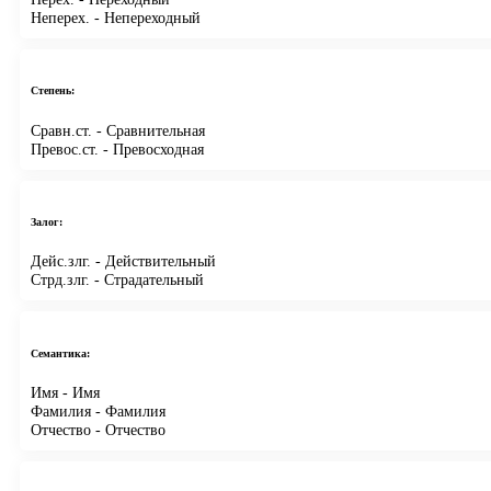
Неперех.
- Непереходный
Степень:
Сравн.ст.
- Сравнительная
Превос.ст.
- Превосходная
Залог:
Дейс.злг.
- Действительный
Стрд.злг.
- Страдательный
Семантика:
Имя
- Имя
Фамилия
- Фамилия
Отчество
- Отчество