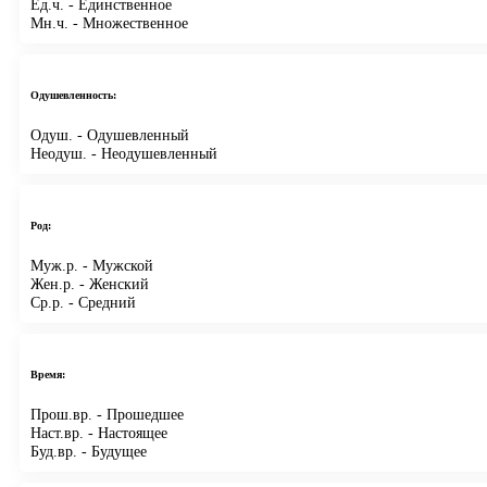
Ед.ч.
- Единственное
Мн.ч.
- Множественное
Одушевленность:
Одуш.
- Одушевленный
Неодуш.
- Неодушевленный
Род:
Муж.р.
- Мужской
Жен.р.
- Женский
Ср.р.
- Средний
Время:
Прош.вр.
- Прошедшее
Наст.вр.
- Настоящее
Буд.вр.
- Будущее