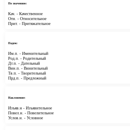
По значению:
Кач.
- Качественное
Отн.
- Относительное
Прит.
- Притяжательное
Падеж:
Им.п.
- Именительный
Род.п.
- Родительный
Дт.п.
- Дательный
Вин.п.
- Винительный
Тв.п.
- Творительный
Прд.п.
- Предложный
Наклонение:
Изъяв.н
- Изъявительное
Повел.н.
- Повелительное
Услов.н.
- Условное