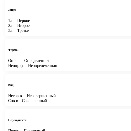
Лицо:
1л.
- Первое
2л.
- Второе
3л.
- Третье
Форма:
Опр.ф.
- Определенная
Неопр.ф.
- Неопределенная
Вид:
Несов.в.
- Несовершенный
Сов.в
- Совершенный
Переходность:
Перех.
- Переходный