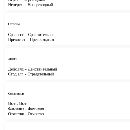
Неперех.
- Непереходный
Степень:
Сравн.ст.
- Сравнительная
Превос.ст.
- Превосходная
Залог:
Дейс.злг.
- Действительный
Стрд.злг.
- Страдательный
Семантика:
Имя
- Имя
Фамилия
- Фамилия
Отчество
- Отчество