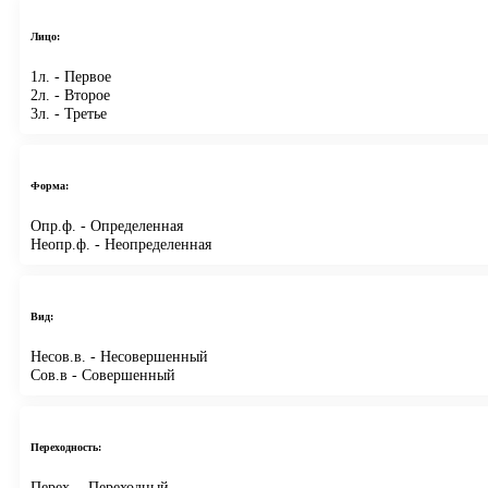
Лицо:
1л.
- Первое
2л.
- Второе
3л.
- Третье
Форма:
Опр.ф.
- Определенная
Неопр.ф.
- Неопределенная
Вид:
Несов.в.
- Несовершенный
Сов.в
- Совершенный
Переходность:
Перех.
- Переходный