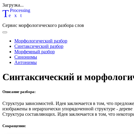
Загрузка...
T
P
rocessing
ext
Сервис морфологического разбора слов
Морфологический разбор
Синтаксический разбор
Морфемный разбор
Синонимы
Антонимы
Синтаксический и морфологи
Описание разбора:
Структура зависимостей.
Идея заключается в том, что предлож
изображены в иерархически упорядоченной структуре - дереве
Структура составляющих.
Идея заключается в том, что некотор
Сокращения: