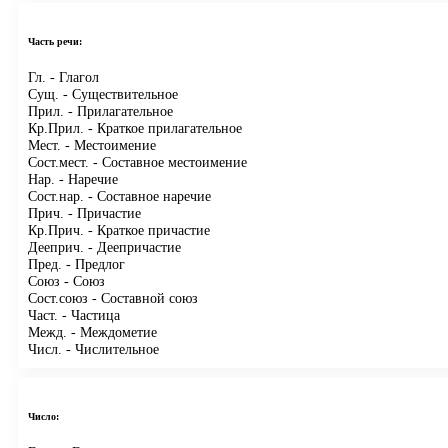
Часть речи:
Гл.
- Глагол
Сущ.
- Существительное
Прил.
- Прилагательное
Кр.Прил.
- Краткое прилагательное
Мест.
- Местоимение
Сост.мест.
- Составное местоимение
Нар.
- Наречие
Сост.нар.
- Составное наречие
Прич.
- Причастие
Кр.Прич.
- Краткое причастие
Дееприч.
- Деепричастие
Пред.
- Предлог
Союз
- Союз
Сост.союз
- Составной союз
Част.
- Частица
Межд.
- Междометие
Числ.
- Числительное
Число: