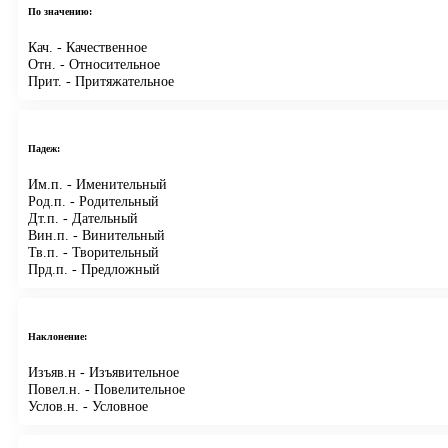
По значению:
Кач.
- Качественное
Отн.
- Относительное
Прит.
- Притяжательное
Падеж:
Им.п.
- Именительный
Род.п.
- Родительный
Дт.п.
- Дательный
Вин.п.
- Винительный
Тв.п.
- Творительный
Прд.п.
- Предложный
Наклонение:
Изъяв.н
- Изъявительное
Повел.н.
- Повелительное
Услов.н.
- Условное