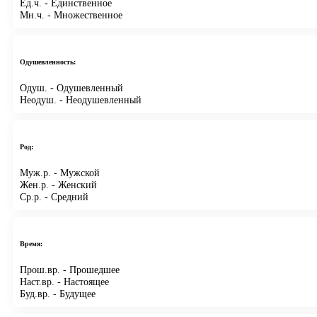
Ед.ч.
- Единственное
Мн.ч.
- Множественное
Одушевленность:
Одуш.
- Одушевленный
Неодуш.
- Неодушевленный
Род:
Муж.р.
- Мужской
Жен.р.
- Женский
Ср.р.
- Средний
Время:
Прош.вр.
- Прошедшее
Наст.вр.
- Настоящее
Буд.вр.
- Будущее