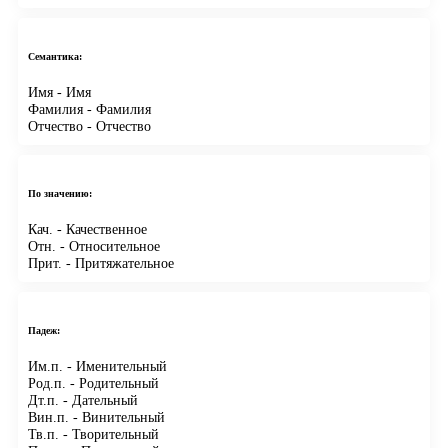
Семантика:
Имя
- Имя
Фамилия
- Фамилия
Отчество
- Отчество
По значению:
Кач.
- Качественное
Отн.
- Относительное
Прит.
- Притяжательное
Падеж:
Им.п.
- Именительный
Род.п.
- Родительный
Дт.п.
- Дательный
Вин.п.
- Винительный
Тв.п.
- Творительный