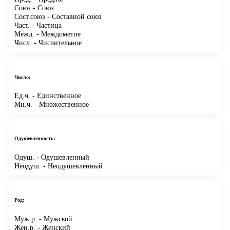
Союз
- Союз
Сост.союз
- Составной союз
Част.
- Частица
Межд.
- Междометие
Числ.
- Числительное
Число:
Ед.ч.
- Единственное
Мн.ч.
- Множественное
Одушевленность:
Одуш.
- Одушевленный
Неодуш.
- Неодушевленный
Род:
Муж.р.
- Мужской
Жен.р.
- Женский