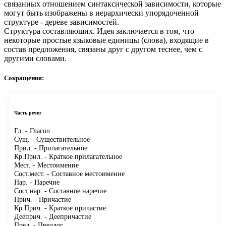
связанных отношением синтаксической зависимости, которые
могут быть изображены в иерархически упорядоченной
структуре - дереве зависимостей.
Структура составляющих.
Идея заключается в том, что
некоторые простые языковые единицы (слова), входящие в
состав предложения, связаны друг с другом теснее, чем с
другими словами.
Сокращения:
Часть речи:
Гл.
- Глагол
Сущ.
- Существительное
Прил.
- Прилагательное
Кр.Прил.
- Краткое прилагательное
Мест.
- Местоимение
Сост.мест.
- Составное местоимение
Нар.
- Наречие
Сост.нар.
- Составное наречие
Прич.
- Причастие
Кр.Прич.
- Краткое причастие
Дееприч.
- Деепричастие
Пред.
- Предлог