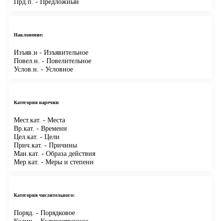
Прд.п.
- Предложный
Наклонение:
Изъяв.н
- Изъявительное
Повел.н.
- Повелительное
Услов.н.
- Условное
Категория наречия:
Мест.кат.
- Места
Вр.кат.
- Времени
Цел.кат.
- Цели
Прич.кат.
- Причины
Ман.кат.
- Образа действия
Мер.кат.
- Меры и степени
Категория числительного:
Поряд.
- Порядковое