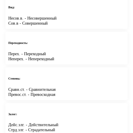
Вид:
Несов.в.
- Несовершенный
Сов.в
- Совершенный
Переходность:
Перех.
- Переходный
Неперех.
- Непереходный
Степень:
Сравн.ст.
- Сравнительная
Превос.ст.
- Превосходная
Залог:
Дейс.злг.
- Действительный
Стрд.злг.
- Страдательный