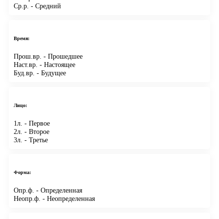
Ср.р.
- Средний
Время:
Прош.вр.
- Прошедшее
Наст.вр.
- Настоящее
Буд.вр.
- Будущее
Лицо:
1л.
- Первое
2л.
- Второе
3л.
- Третье
Форма:
Опр.ф.
- Определенная
Неопр.ф.
- Неопределенная