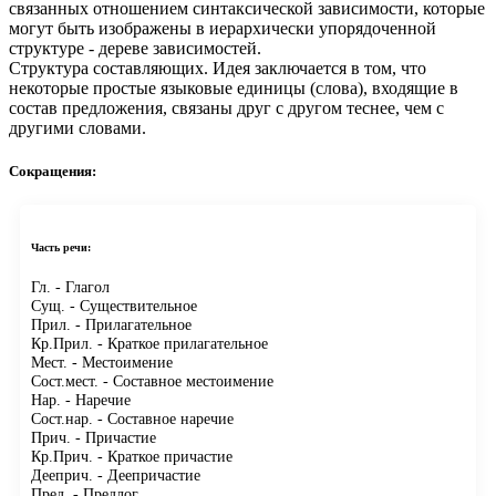
связанных отношением синтаксической зависимости, которые
могут быть изображены в иерархически упорядоченной
структуре - дереве зависимостей.
Структура составляющих.
Идея заключается в том, что
некоторые простые языковые единицы (слова), входящие в
состав предложения, связаны друг с другом теснее, чем с
другими словами.
Сокращения:
Часть речи:
Гл.
- Глагол
Сущ.
- Существительное
Прил.
- Прилагательное
Кр.Прил.
- Краткое прилагательное
Мест.
- Местоимение
Сост.мест.
- Составное местоимение
Нар.
- Наречие
Сост.нар.
- Составное наречие
Прич.
- Причастие
Кр.Прич.
- Краткое причастие
Дееприч.
- Деепричастие
Пред.
- Предлог