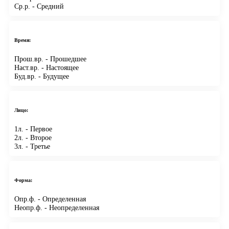
Ср.р.
- Средний
Время:
Прош.вр.
- Прошедшее
Наст.вр.
- Настоящее
Буд.вр.
- Будущее
Лицо:
1л.
- Первое
2л.
- Второе
3л.
- Третье
Форма:
Опр.ф.
- Определенная
Неопр.ф.
- Неопределенная