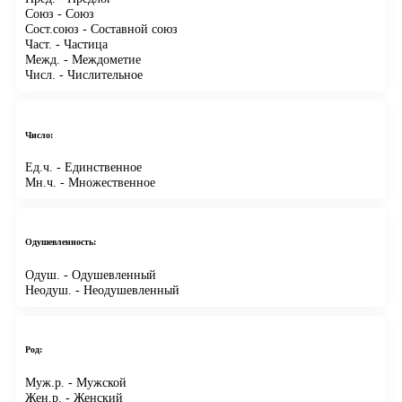
Союз
- Союз
Сост.союз
- Составной союз
Част.
- Частица
Межд.
- Междометие
Числ.
- Числительное
Число:
Ед.ч.
- Единственное
Мн.ч.
- Множественное
Одушевленность:
Одуш.
- Одушевленный
Неодуш.
- Неодушевленный
Род:
Муж.р.
- Мужской
Жен.р.
- Женский