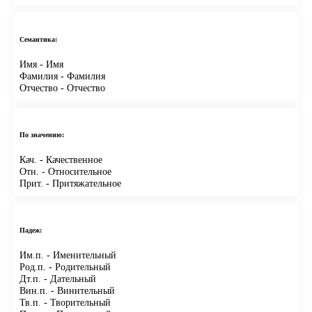
Семантика:
Имя
- Имя
Фамилия
- Фамилия
Отчество
- Отчество
По значению:
Кач.
- Качественное
Отн.
- Относительное
Прит.
- Притяжательное
Падеж:
Им.п.
- Именительный
Род.п.
- Родительный
Дт.п.
- Дательный
Вин.п.
- Винительный
Тв.п.
- Творительный