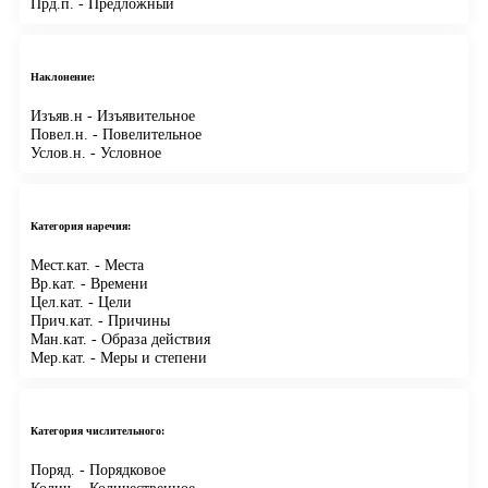
Прд.п.
- Предложный
Наклонение:
Изъяв.н
- Изъявительное
Повел.н.
- Повелительное
Услов.н.
- Условное
Категория наречия:
Мест.кат.
- Места
Вр.кат.
- Времени
Цел.кат.
- Цели
Прич.кат.
- Причины
Ман.кат.
- Образа действия
Мер.кат.
- Меры и степени
Категория числительного:
Поряд.
- Порядковое