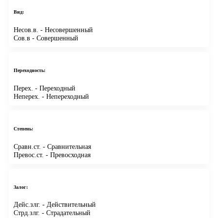
Вид:
Несов.в.
- Несовершенный
Сов.в
- Совершенный
Переходность:
Перех.
- Переходный
Неперех.
- Непереходный
Степень:
Сравн.ст.
- Сравнительная
Превос.ст.
- Превосходная
Залог:
Дейс.злг.
- Действительный
Стрд.злг.
- Страдательный