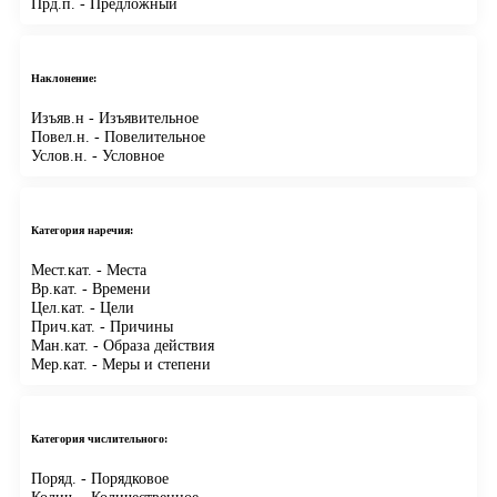
Прд.п.
- Предложный
Наклонение:
Изъяв.н
- Изъявительное
Повел.н.
- Повелительное
Услов.н.
- Условное
Категория наречия:
Мест.кат.
- Места
Вр.кат.
- Времени
Цел.кат.
- Цели
Прич.кат.
- Причины
Ман.кат.
- Образа действия
Мер.кат.
- Меры и степени
Категория числительного:
Поряд.
- Порядковое