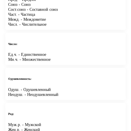
Союз
- Союз
Сост.союз
- Составной союз
Част.
- Частица
Межд.
- Междометие
Числ.
- Числительное
Число:
Ед.ч.
- Единственное
Мн.ч.
- Множественное
Одушевленность:
Одуш.
- Одушевленный
Неодуш.
- Неодушевленный
Род:
Муж.р.
- Мужской
Жен.р.
- Женский