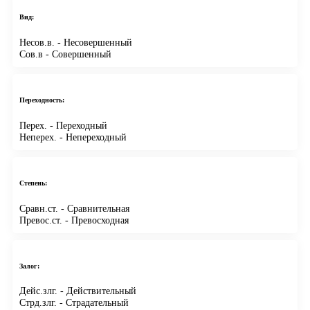
Вид:
Несов.в.
- Несовершенный
Сов.в
- Совершенный
Переходность:
Перех.
- Переходный
Неперех.
- Непереходный
Степень:
Сравн.ст.
- Сравнительная
Превос.ст.
- Превосходная
Залог:
Дейс.злг.
- Действительный
Стрд.злг.
- Страдательный