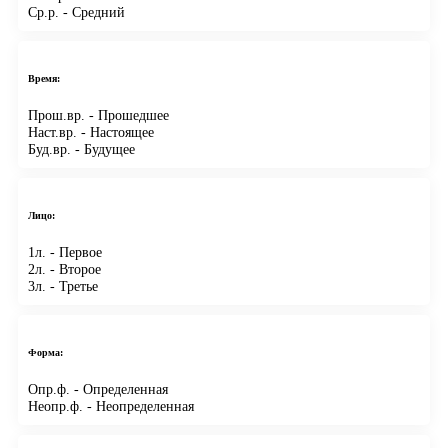
Ср.р.
- Средний
Время:
Прош.вр.
- Прошедшее
Наст.вр.
- Настоящее
Буд.вр.
- Будущее
Лицо:
1л.
- Первое
2л.
- Второе
3л.
- Третье
Форма:
Опр.ф.
- Определенная
Неопр.ф.
- Неопределенная