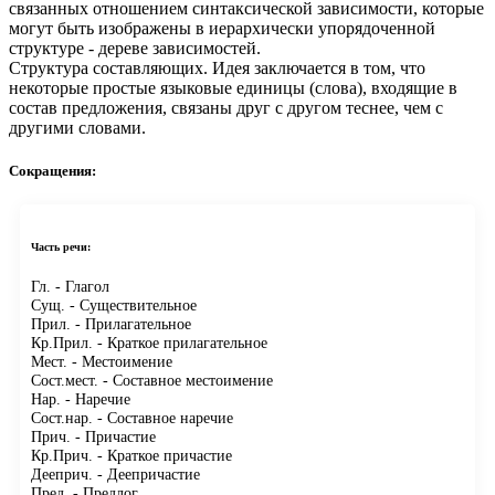
связанных отношением синтаксической зависимости, которые
могут быть изображены в иерархически упорядоченной
структуре - дереве зависимостей.
Структура составляющих.
Идея заключается в том, что
некоторые простые языковые единицы (слова), входящие в
состав предложения, связаны друг с другом теснее, чем с
другими словами.
Сокращения:
Часть речи:
Гл.
- Глагол
Сущ.
- Существительное
Прил.
- Прилагательное
Кр.Прил.
- Краткое прилагательное
Мест.
- Местоимение
Сост.мест.
- Составное местоимение
Нар.
- Наречие
Сост.нар.
- Составное наречие
Прич.
- Причастие
Кр.Прич.
- Краткое причастие
Дееприч.
- Деепричастие
Пред.
- Предлог