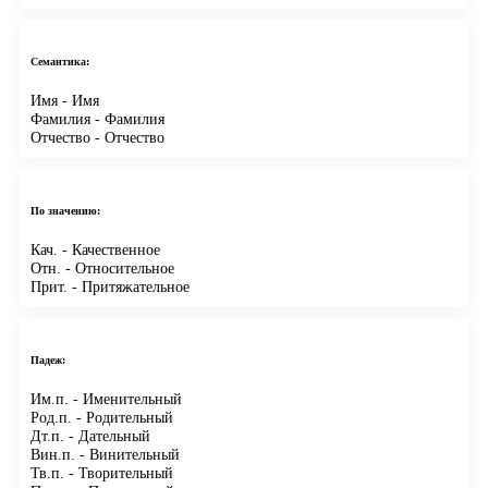
Семантика:
Имя
- Имя
Фамилия
- Фамилия
Отчество
- Отчество
По значению:
Кач.
- Качественное
Отн.
- Относительное
Прит.
- Притяжательное
Падеж:
Им.п.
- Именительный
Род.п.
- Родительный
Дт.п.
- Дательный
Вин.п.
- Винительный
Тв.п.
- Творительный