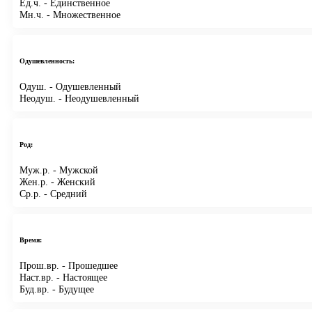
Ед.ч.
- Единственное
Мн.ч.
- Множественное
Одушевленность:
Одуш.
- Одушевленный
Неодуш.
- Неодушевленный
Род:
Муж.р.
- Мужской
Жен.р.
- Женский
Ср.р.
- Средний
Время:
Прош.вр.
- Прошедшее
Наст.вр.
- Настоящее
Буд.вр.
- Будущее