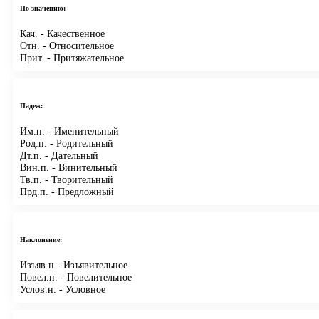
По значению:
Кач.
- Качественное
Отн.
- Относительное
Прит.
- Притяжательное
Падеж:
Им.п.
- Именительный
Род.п.
- Родительный
Дт.п.
- Дательный
Вин.п.
- Винительный
Тв.п.
- Творительный
Прд.п.
- Предложный
Наклонение:
Изъяв.н
- Изъявительное
Повел.н.
- Повелительное
Услов.н.
- Условное