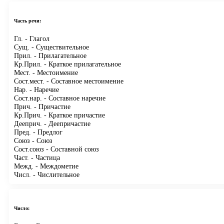
Часть речи:
Гл.
- Глагол
Сущ.
- Существительное
Прил.
- Прилагательное
Кр.Прил.
- Краткое прилагательное
Мест.
- Местоимение
Сост.мест.
- Составное местоимение
Нар.
- Наречие
Сост.нар.
- Составное наречие
Прич.
- Причастие
Кр.Прич.
- Краткое причастие
Дееприч.
- Деепричастие
Пред.
- Предлог
Союз
- Союз
Сост.союз
- Составной союз
Част.
- Частица
Межд.
- Междометие
Числ.
- Числительное
Число: