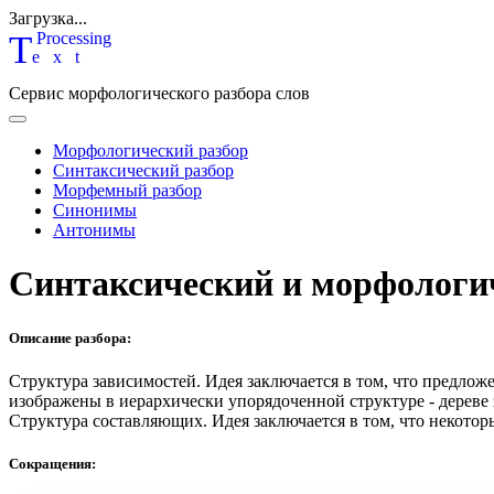
Загрузка...
T
P
rocessing
ext
Сервис морфологического разбора слов
Морфологический разбор
Синтаксический разбор
Морфемный разбор
Синонимы
Антонимы
Синтаксический и морфологи
Описание разбора:
Структура зависимостей.
Идея заключается в том, что предлож
изображены в иерархически упорядоченной структуре - дереве
Структура составляющих.
Идея заключается в том, что некотор
Сокращения: