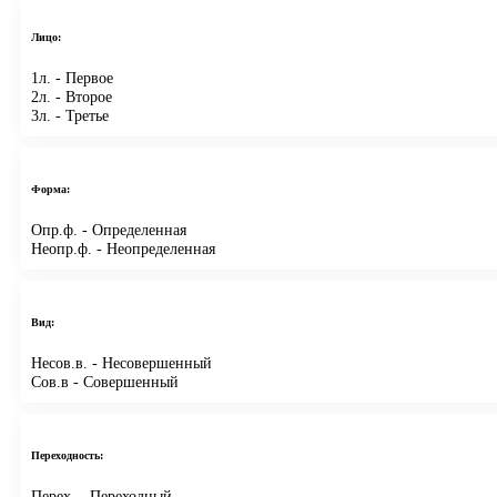
Лицо:
1л.
- Первое
2л.
- Второе
3л.
- Третье
Форма:
Опр.ф.
- Определенная
Неопр.ф.
- Неопределенная
Вид:
Несов.в.
- Несовершенный
Сов.в
- Совершенный
Переходность:
Перех.
- Переходный