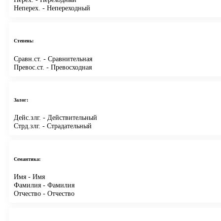
Неперех.
- Непереходный
Степень:
Сравн.ст.
- Сравнительная
Превос.ст.
- Превосходная
Залог:
Дейс.злг.
- Действительный
Стрд.злг.
- Страдательный
Семантика:
Имя
- Имя
Фамилия
- Фамилия
Отчество
- Отчество