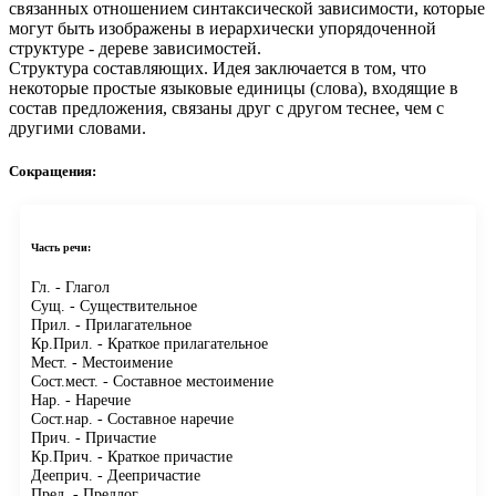
связанных отношением синтаксической зависимости, которые
могут быть изображены в иерархически упорядоченной
структуре - дереве зависимостей.
Структура составляющих.
Идея заключается в том, что
некоторые простые языковые единицы (слова), входящие в
состав предложения, связаны друг с другом теснее, чем с
другими словами.
Сокращения:
Часть речи:
Гл.
- Глагол
Сущ.
- Существительное
Прил.
- Прилагательное
Кр.Прил.
- Краткое прилагательное
Мест.
- Местоимение
Сост.мест.
- Составное местоимение
Нар.
- Наречие
Сост.нар.
- Составное наречие
Прич.
- Причастие
Кр.Прич.
- Краткое причастие
Дееприч.
- Деепричастие
Пред.
- Предлог