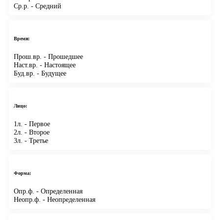
Ср.р.
- Средний
Время:
Прош.вр.
- Прошедшее
Наст.вр.
- Настоящее
Буд.вр.
- Будущее
Лицо:
1л.
- Первое
2л.
- Второе
3л.
- Третье
Форма:
Опр.ф.
- Определенная
Неопр.ф.
- Неопределенная