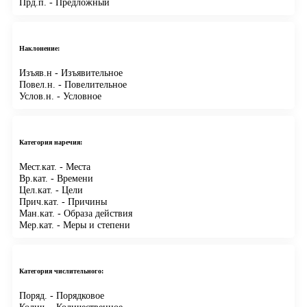
Прд.п.
- Предложный
Наклонение:
Изъяв.н
- Изъявительное
Повел.н.
- Повелительное
Услов.н.
- Условное
Категория наречия:
Мест.кат.
- Места
Вр.кат.
- Времени
Цел.кат.
- Цели
Прич.кат.
- Причины
Ман.кат.
- Образа действия
Мер.кат.
- Меры и степени
Категория числительного:
Поряд.
- Порядковое