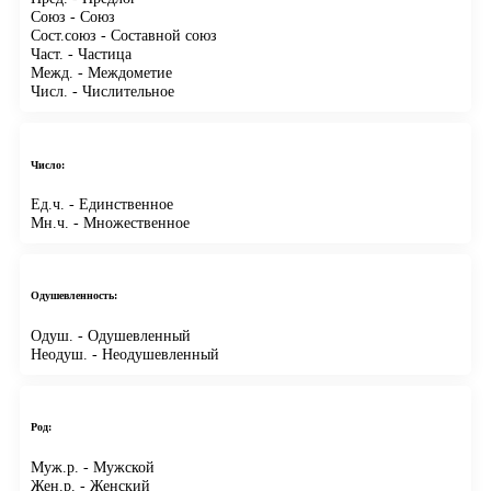
Союз
- Союз
Сост.союз
- Составной союз
Част.
- Частица
Межд.
- Междометие
Числ.
- Числительное
Число:
Ед.ч.
- Единственное
Мн.ч.
- Множественное
Одушевленность:
Одуш.
- Одушевленный
Неодуш.
- Неодушевленный
Род:
Муж.р.
- Мужской
Жен.р.
- Женский