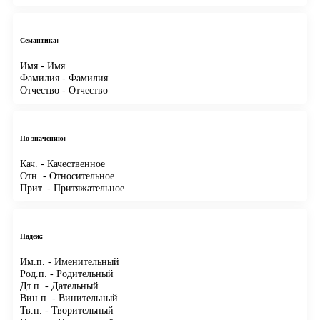
Семантика:
Имя
- Имя
Фамилия
- Фамилия
Отчество
- Отчество
По значению:
Кач.
- Качественное
Отн.
- Относительное
Прит.
- Притяжательное
Падеж:
Им.п.
- Именительный
Род.п.
- Родительный
Дт.п.
- Дательный
Вин.п.
- Винительный
Тв.п.
- Творительный