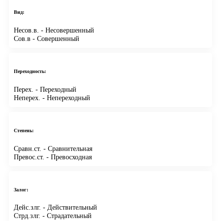
Вид:
Несов.в.
- Несовершенный
Сов.в
- Совершенный
Переходность:
Перех.
- Переходный
Неперех.
- Непереходный
Степень:
Сравн.ст.
- Сравнительная
Превос.ст.
- Превосходная
Залог:
Дейс.злг.
- Действительный
Стрд.злг.
- Страдательный