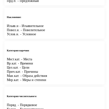
Прд.п.
- Предложный
Наклонение:
Изъяв.н
- Изъявительное
Повел.н.
- Повелительное
Услов.н.
- Условное
Категория наречия:
Мест.кат.
- Места
Вр.кат.
- Времени
Цел.кат.
- Цели
Прич.кат.
- Причины
Ман.кат.
- Образа действия
Мер.кат.
- Меры и степени
Категория числительного:
Поряд.
- Порядковое