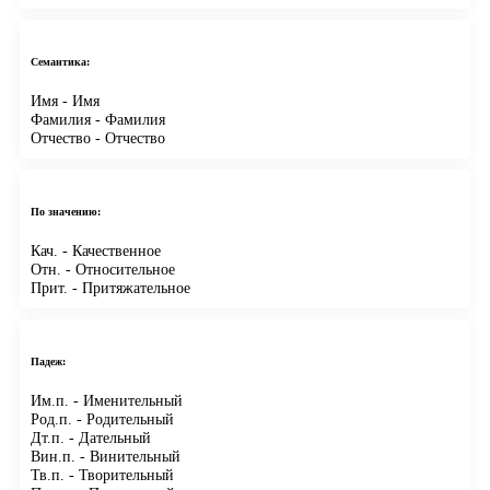
Семантика:
Имя
- Имя
Фамилия
- Фамилия
Отчество
- Отчество
По значению:
Кач.
- Качественное
Отн.
- Относительное
Прит.
- Притяжательное
Падеж:
Им.п.
- Именительный
Род.п.
- Родительный
Дт.п.
- Дательный
Вин.п.
- Винительный
Тв.п.
- Творительный