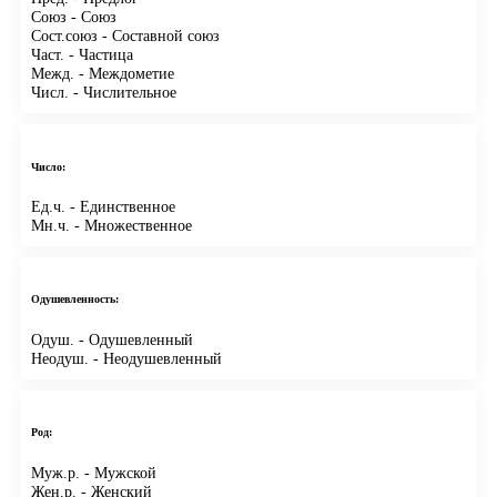
Союз
- Союз
Сост.союз
- Составной союз
Част.
- Частица
Межд.
- Междометие
Числ.
- Числительное
Число:
Ед.ч.
- Единственное
Мн.ч.
- Множественное
Одушевленность:
Одуш.
- Одушевленный
Неодуш.
- Неодушевленный
Род:
Муж.р.
- Мужской
Жен.р.
- Женский