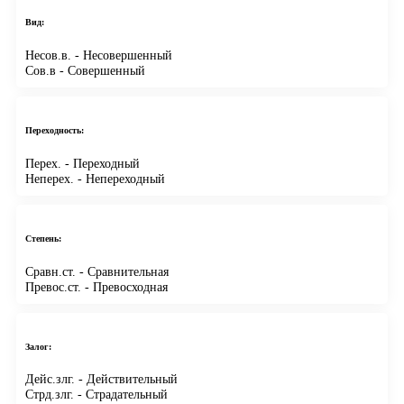
Вид:
Несов.в.
- Несовершенный
Сов.в
- Совершенный
Переходность:
Перех.
- Переходный
Неперех.
- Непереходный
Степень:
Сравн.ст.
- Сравнительная
Превос.ст.
- Превосходная
Залог:
Дейс.злг.
- Действительный
Стрд.злг.
- Страдательный