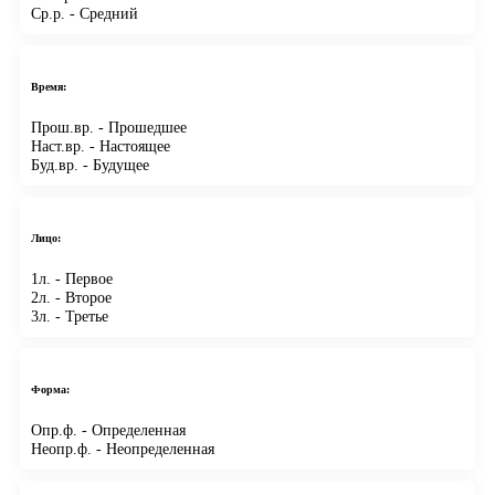
Ср.р.
- Средний
Время:
Прош.вр.
- Прошедшее
Наст.вр.
- Настоящее
Буд.вр.
- Будущее
Лицо:
1л.
- Первое
2л.
- Второе
3л.
- Третье
Форма:
Опр.ф.
- Определенная
Неопр.ф.
- Неопределенная