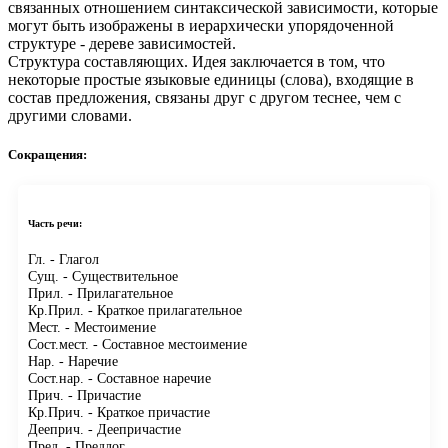
связанных отношением синтаксической зависимости, которые
могут быть изображены в иерархически упорядоченной
структуре - дереве зависимостей.
Структура составляющих.
Идея заключается в том, что
некоторые простые языковые единицы (слова), входящие в
состав предложения, связаны друг с другом теснее, чем с
другими словами.
Сокращения:
Часть речи:
Гл.
- Глагол
Сущ.
- Существительное
Прил.
- Прилагательное
Кр.Прил.
- Краткое прилагательное
Мест.
- Местоимение
Сост.мест.
- Составное местоимение
Нар.
- Наречие
Сост.нар.
- Составное наречие
Прич.
- Причастие
Кр.Прич.
- Краткое причастие
Дееприч.
- Деепричастие
Пред.
- Предлог