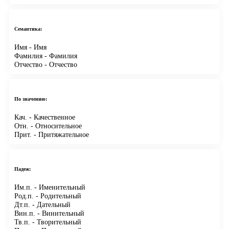
Семантика:
Имя
- Имя
Фамилия
- Фамилия
Отчество
- Отчество
По значению:
Кач.
- Качественное
Отн.
- Относительное
Прит.
- Притяжательное
Падеж:
Им.п.
- Именительный
Род.п.
- Родительный
Дт.п.
- Дательный
Вин.п.
- Винительный
Тв.п.
- Творительный