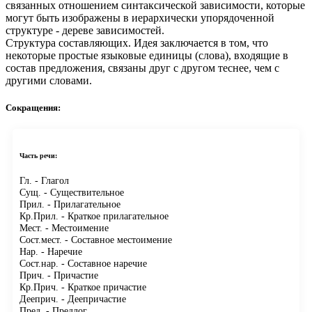
связанных отношением синтаксической зависимости, которые
могут быть изображены в иерархически упорядоченной
структуре - дереве зависимостей.
Структура составляющих.
Идея заключается в том, что
некоторые простые языковые единицы (слова), входящие в
состав предложения, связаны друг с другом теснее, чем с
другими словами.
Сокращения:
Часть речи:
Гл.
- Глагол
Сущ.
- Существительное
Прил.
- Прилагательное
Кр.Прил.
- Краткое прилагательное
Мест.
- Местоимение
Сост.мест.
- Составное местоимение
Нар.
- Наречие
Сост.нар.
- Составное наречие
Прич.
- Причастие
Кр.Прич.
- Краткое причастие
Дееприч.
- Деепричастие
Пред.
- Предлог