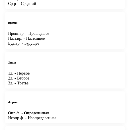
Ср.р.
- Средний
Время:
Прош.вр.
- Прошедшее
Наст.вр.
- Настоящее
Буд.вр.
- Будущее
Лицо:
1л.
- Первое
2л.
- Второе
3л.
- Третье
Форма:
Опр.ф.
- Определенная
Неопр.ф.
- Неопределенная