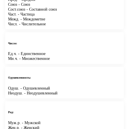
Союз
- Союз
Сост.союз
- Составной союз
Част.
- Частица
Межд.
- Междометие
Числ.
- Числительное
Число:
Ед.ч.
- Единственное
Мн.ч.
- Множественное
Одушевленность:
Одуш.
- Одушевленный
Неодуш.
- Неодушевленный
Род:
Муж.р.
- Мужской
Жен.р.
- Женский