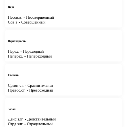
Вид:
Несов.в.
- Несовершенный
Сов.в
- Совершенный
Переходность:
Перех.
- Переходный
Неперех.
- Непереходный
Степень:
Сравн.ст.
- Сравнительная
Превос.ст.
- Превосходная
Залог:
Дейс.злг.
- Действительный
Стрд.злг.
- Страдательный