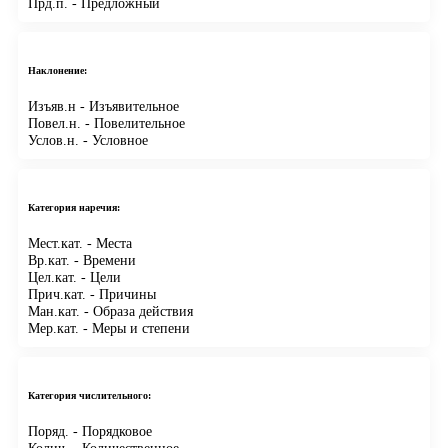
Прд.п.
- Предложный
Наклонение:
Изъяв.н
- Изъявительное
Повел.н.
- Повелительное
Услов.н.
- Условное
Категория наречия:
Мест.кат.
- Места
Вр.кат.
- Времени
Цел.кат.
- Цели
Прич.кат.
- Причины
Ман.кат.
- Образа действия
Мер.кат.
- Меры и степени
Категория числительного:
Поряд.
- Порядковое