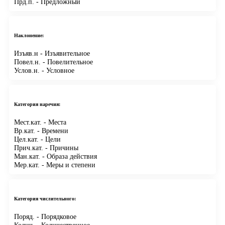
Прд.п.
- Предложный
Наклонение:
Изъяв.н
- Изъявительное
Повел.н.
- Повелительное
Услов.н.
- Условное
Категория наречия:
Мест.кат.
- Места
Вр.кат.
- Времени
Цел.кат.
- Цели
Прич.кат.
- Причины
Ман.кат.
- Образа действия
Мер.кат.
- Меры и степени
Категория числительного:
Поряд.
- Порядковое