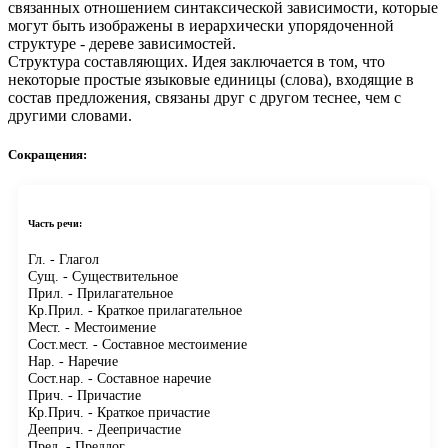
связанных отношением синтаксической зависимости, которые
могут быть изображены в иерархически упорядоченной
структуре - дереве зависимостей.
Структура составляющих.
Идея заключается в том, что
некоторые простые языковые единицы (слова), входящие в
состав предложения, связаны друг с другом теснее, чем с
другими словами.
Сокращения:
Часть речи:
Гл.
- Глагол
Сущ.
- Существительное
Прил.
- Прилагательное
Кр.Прил.
- Краткое прилагательное
Мест.
- Местоимение
Сост.мест.
- Составное местоимение
Нар.
- Наречие
Сост.нар.
- Составное наречие
Прич.
- Причастие
Кр.Прич.
- Краткое причастие
Дееприч.
- Деепричастие
Пред.
- Предлог