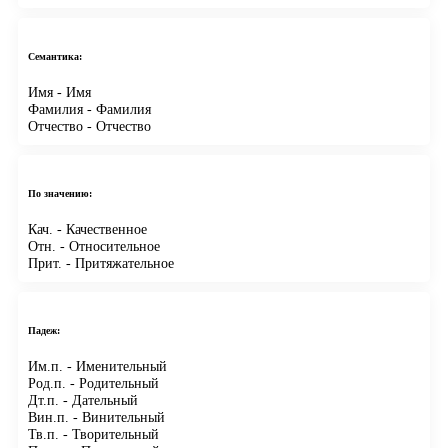
Семантика:
Имя
- Имя
Фамилия
- Фамилия
Отчество
- Отчество
По значению:
Кач.
- Качественное
Отн.
- Относительное
Прит.
- Притяжательное
Падеж:
Им.п.
- Именительный
Род.п.
- Родительный
Дт.п.
- Дательный
Вин.п.
- Винительный
Тв.п.
- Творительный