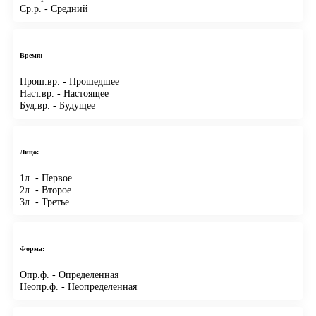
Ср.р.
- Средний
Время:
Прош.вр.
- Прошедшее
Наст.вр.
- Настоящее
Буд.вр.
- Будущее
Лицо:
1л.
- Первое
2л.
- Второе
3л.
- Третье
Форма:
Опр.ф.
- Определенная
Неопр.ф.
- Неопределенная