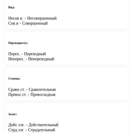
Вид:
Несов.в.
- Несовершенный
Сов.в
- Совершенный
Переходность:
Перех.
- Переходный
Неперех.
- Непереходный
Степень:
Сравн.ст.
- Сравнительная
Превос.ст.
- Превосходная
Залог:
Дейс.злг.
- Действительный
Стрд.злг.
- Страдательный