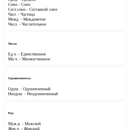
Союз
- Союз
Сост.союз
- Составной союз
Част.
- Частица
Межд.
- Междометие
Числ.
- Числительное
Число:
Ед.ч.
- Единственное
Мн.ч.
- Множественное
Одушевленность:
Одуш.
- Одушевленный
Неодуш.
- Неодушевленный
Род:
Муж.р.
- Мужской
Жен.р.
- Женский