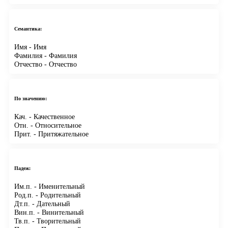
Семантика:
Имя
- Имя
Фамилия
- Фамилия
Отчество
- Отчество
По значению:
Кач.
- Качественное
Отн.
- Относительное
Прит.
- Притяжательное
Падеж:
Им.п.
- Именительный
Род.п.
- Родительный
Дт.п.
- Дательный
Вин.п.
- Винительный
Тв.п.
- Творительный