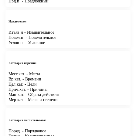
Прд.п.
- Предложный
Наклонение:
Изъяв.н
- Изъявительное
Повел.н.
- Повелительное
Услов.н.
- Условное
Категория наречия:
Мест.кат.
- Места
Вр.кат.
- Времени
Цел.кат.
- Цели
Прич.кат.
- Причины
Ман.кат.
- Образа действия
Мер.кат.
- Меры и степени
Категория числительного:
Поряд.
- Порядковое