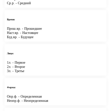
Ср.р.
- Средний
Время:
Прош.вр.
- Прошедшее
Наст.вр.
- Настоящее
Буд.вр.
- Будущее
Лицо:
1л.
- Первое
2л.
- Второе
3л.
- Третье
Форма:
Опр.ф.
- Определенная
Неопр.ф.
- Неопределенная