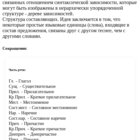
связанных отношением синтаксической зависимости, которые
могут быть изображены в иерархически упорядоченной
структуре - дереве зависимостей.
Структура составляющих.
Идея заключается в том, что
некоторые простые языковые единицы (слова), входящие в
состав предложения, связаны друг с другом теснее, чем с
другими словами.
Сокращения:
Часть речи:
Гл.
- Глагол
Сущ.
- Существительное
Прил.
- Прилагательное
Кр.Прил.
- Краткое прилагательное
Мест.
- Местоимение
Сост.мест.
- Составное местоимение
Нар.
- Наречие
Сост.нар.
- Составное наречие
Прич.
- Причастие
Кр.Прич.
- Краткое причастие
Дееприч.
- Деепричастие
Пред.
- Предлог