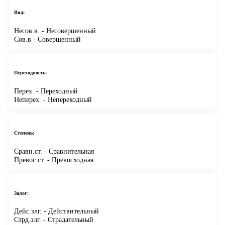
Вид:
Несов.в.
- Несовершенный
Сов.в
- Совершенный
Переходность:
Перех.
- Переходный
Неперех.
- Непереходный
Степень:
Сравн.ст.
- Сравнительная
Превос.ст.
- Превосходная
Залог:
Дейс.злг.
- Действительный
Стрд.злг.
- Страдательный