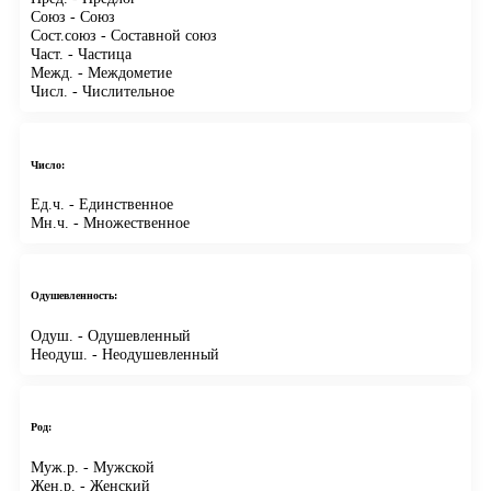
Союз
- Союз
Сост.союз
- Составной союз
Част.
- Частица
Межд.
- Междометие
Числ.
- Числительное
Число:
Ед.ч.
- Единственное
Мн.ч.
- Множественное
Одушевленность:
Одуш.
- Одушевленный
Неодуш.
- Неодушевленный
Род:
Муж.р.
- Мужской
Жен.р.
- Женский