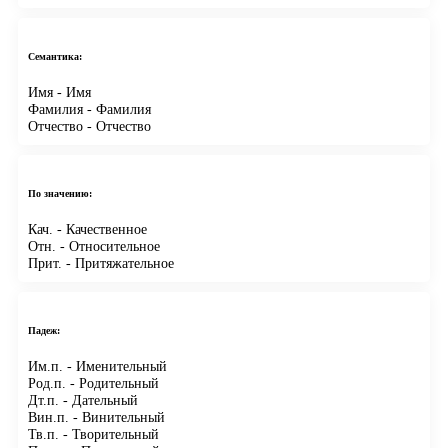
Семантика:
Имя
- Имя
Фамилия
- Фамилия
Отчество
- Отчество
По значению:
Кач.
- Качественное
Отн.
- Относительное
Прит.
- Притяжательное
Падеж:
Им.п.
- Именительный
Род.п.
- Родительный
Дт.п.
- Дательный
Вин.п.
- Винительный
Тв.п.
- Творительный