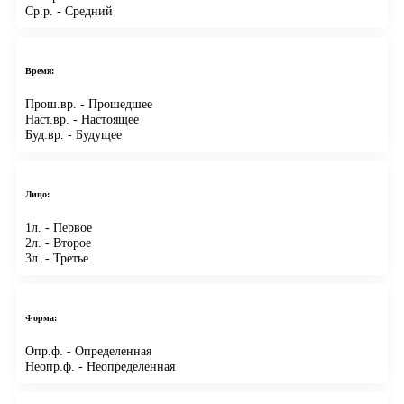
Ср.р.
- Средний
Время:
Прош.вр.
- Прошедшее
Наст.вр.
- Настоящее
Буд.вр.
- Будущее
Лицо:
1л.
- Первое
2л.
- Второе
3л.
- Третье
Форма:
Опр.ф.
- Определенная
Неопр.ф.
- Неопределенная