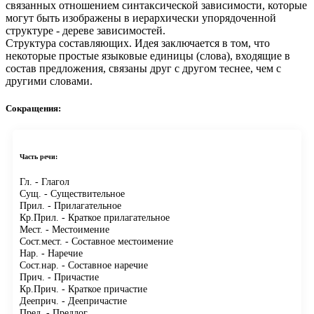
связанных отношением синтаксической зависимости, которые
могут быть изображены в иерархически упорядоченной
структуре - дереве зависимостей.
Структура составляющих.
Идея заключается в том, что
некоторые простые языковые единицы (слова), входящие в
состав предложения, связаны друг с другом теснее, чем с
другими словами.
Сокращения:
Часть речи:
Гл.
- Глагол
Сущ.
- Существительное
Прил.
- Прилагательное
Кр.Прил.
- Краткое прилагательное
Мест.
- Местоимение
Сост.мест.
- Составное местоимение
Нар.
- Наречие
Сост.нар.
- Составное наречие
Прич.
- Причастие
Кр.Прич.
- Краткое причастие
Дееприч.
- Деепричастие
Пред.
- Предлог