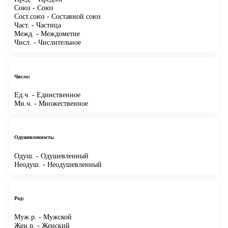
Союз
- Союз
Сост.союз
- Составной союз
Част.
- Частица
Межд.
- Междометие
Числ.
- Числительное
Число:
Ед.ч.
- Единственное
Мн.ч.
- Множественное
Одушевленность:
Одуш.
- Одушевленный
Неодуш.
- Неодушевленный
Род:
Муж.р.
- Мужской
Жен.р.
- Женский