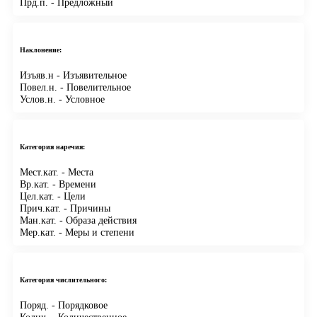
Прд.п.
- Предложный
Наклонение:
Изъяв.н
- Изъявительное
Повел.н.
- Повелительное
Услов.н.
- Условное
Категория наречия:
Мест.кат.
- Места
Вр.кат.
- Времени
Цел.кат.
- Цели
Прич.кат.
- Причины
Ман.кат.
- Образа действия
Мер.кат.
- Меры и степени
Категория числительного:
Поряд.
- Порядковое