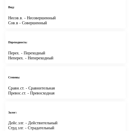
Вид:
Несов.в.
- Несовершенный
Сов.в
- Совершенный
Переходность:
Перех.
- Переходный
Неперех.
- Непереходный
Степень:
Сравн.ст.
- Сравнительная
Превос.ст.
- Превосходная
Залог:
Дейс.злг.
- Действительный
Стрд.злг.
- Страдательный