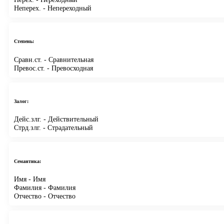
Неперех.
- Непереходный
Степень:
Сравн.ст.
- Сравнительная
Превос.ст.
- Превосходная
Залог:
Дейс.злг.
- Действительный
Стрд.злг.
- Страдательный
Семантика:
Имя
- Имя
Фамилия
- Фамилия
Отчество
- Отчество