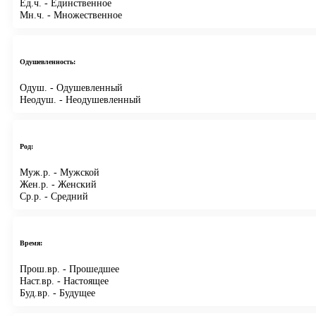
Ед.ч.
- Единственное
Мн.ч.
- Множественное
Одушевленность:
Одуш.
- Одушевленный
Неодуш.
- Неодушевленный
Род:
Муж.р.
- Мужской
Жен.р.
- Женский
Ср.р.
- Средний
Время:
Прош.вр.
- Прошедшее
Наст.вр.
- Настоящее
Буд.вр.
- Будущее