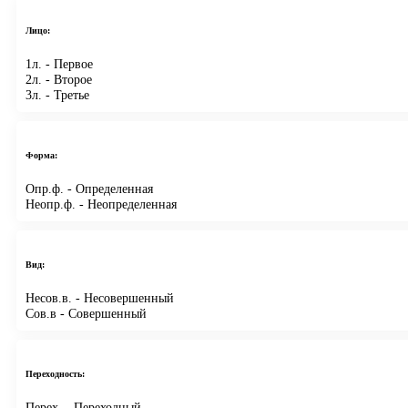
Лицо:
1л.
- Первое
2л.
- Второе
3л.
- Третье
Форма:
Опр.ф.
- Определенная
Неопр.ф.
- Неопределенная
Вид:
Несов.в.
- Несовершенный
Сов.в
- Совершенный
Переходность:
Перех.
- Переходный