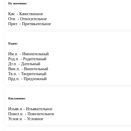
По значению:
Кач.
- Качественное
Отн.
- Относительное
Прит.
- Притяжательное
Падеж:
Им.п.
- Именительный
Род.п.
- Родительный
Дт.п.
- Дательный
Вин.п.
- Винительный
Тв.п.
- Творительный
Прд.п.
- Предложный
Наклонение:
Изъяв.н
- Изъявительное
Повел.н.
- Повелительное
Услов.н.
- Условное