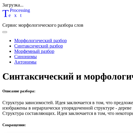
Загрузка...
T
P
rocessing
ext
Сервис морфологического разбора слов
Морфологический разбор
Синтаксический разбор
Морфемный разбор
Синонимы
Антонимы
Синтаксический и морфологи
Описание разбора:
Структура зависимостей.
Идея заключается в том, что предлож
изображены в иерархически упорядоченной структуре - дереве
Структура составляющих.
Идея заключается в том, что некотор
Сокращения: