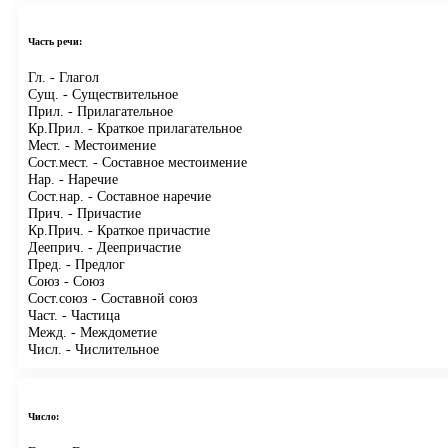
Часть речи:
Гл.
- Глагол
Сущ.
- Существительное
Прил.
- Прилагательное
Кр.Прил.
- Краткое прилагательное
Мест.
- Местоимение
Сост.мест.
- Составное местоимение
Нар.
- Наречие
Сост.нар.
- Составное наречие
Прич.
- Причастие
Кр.Прич.
- Краткое причастие
Дееприч.
- Деепричастие
Пред.
- Предлог
Союз
- Союз
Сост.союз
- Составной союз
Част.
- Частица
Межд.
- Междометие
Числ.
- Числительное
Число: