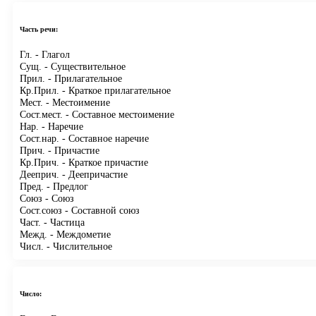
Часть речи:
Гл.
- Глагол
Сущ.
- Существительное
Прил.
- Прилагательное
Кр.Прил.
- Краткое прилагательное
Мест.
- Местоимение
Сост.мест.
- Составное местоимение
Нар.
- Наречие
Сост.нар.
- Составное наречие
Прич.
- Причастие
Кр.Прич.
- Краткое причастие
Дееприч.
- Деепричастие
Пред.
- Предлог
Союз
- Союз
Сост.союз
- Составной союз
Част.
- Частица
Межд.
- Междометие
Числ.
- Числительное
Число: