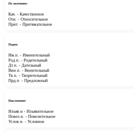
По значению:
Кач.
- Качественное
Отн.
- Относительное
Прит.
- Притяжательное
Падеж:
Им.п.
- Именительный
Род.п.
- Родительный
Дт.п.
- Дательный
Вин.п.
- Винительный
Тв.п.
- Творительный
Прд.п.
- Предложный
Наклонение:
Изъяв.н
- Изъявительное
Повел.н.
- Повелительное
Услов.н.
- Условное