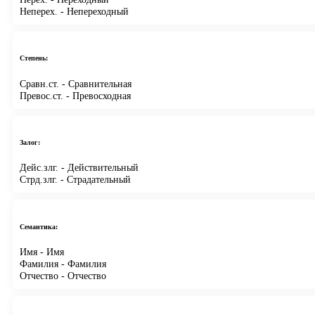
Неперех.
- Непереходный
Степень:
Сравн.ст.
- Сравнительная
Превос.ст.
- Превосходная
Залог:
Дейс.злг.
- Действительный
Стрд.злг.
- Страдательный
Семантика:
Имя
- Имя
Фамилия
- Фамилия
Отчество
- Отчество