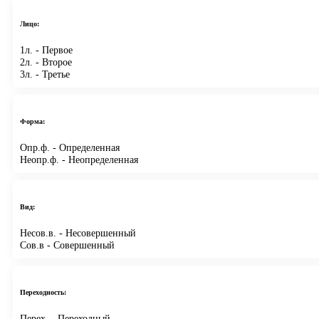
Лицо:
1л.
- Первое
2л.
- Второе
3л.
- Третье
Форма:
Опр.ф.
- Определенная
Неопр.ф.
- Неопределенная
Вид:
Несов.в.
- Несовершенный
Сов.в
- Совершенный
Переходность:
Перех.
- Переходный