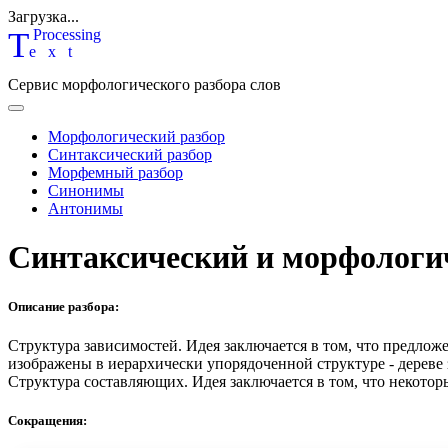
Загрузка...
T
P
rocessing
ext
Сервис морфологического разбора слов
Морфологический разбор
Синтаксический разбор
Морфемный разбор
Синонимы
Антонимы
Синтаксический и морфологи
Описание разбора:
Структура зависимостей.
Идея заключается в том, что предлож
изображены в иерархически упорядоченной структуре - дереве
Структура составляющих.
Идея заключается в том, что некотор
Сокращения: