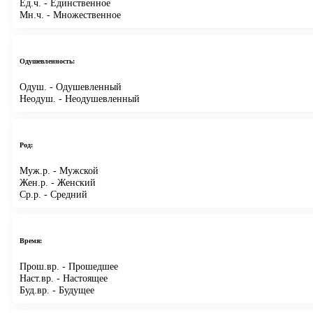
Ед.ч.
- Единственное
Мн.ч.
- Множественное
Одушевленность:
Одуш.
- Одушевленный
Неодуш.
- Неодушевленный
Род:
Муж.р.
- Мужской
Жен.р.
- Женский
Ср.р.
- Средний
Время:
Прош.вр.
- Прошедшее
Наст.вр.
- Настоящее
Буд.вр.
- Будущее