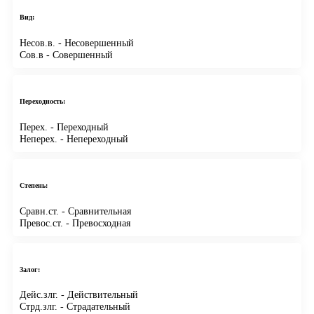
Вид:
Несов.в.
- Несовершенный
Сов.в
- Совершенный
Переходность:
Перех.
- Переходный
Неперех.
- Непереходный
Степень:
Сравн.ст.
- Сравнительная
Превос.ст.
- Превосходная
Залог:
Дейс.злг.
- Действительный
Стрд.злг.
- Страдательный