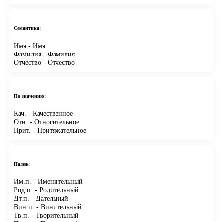
Семантика:
Имя
- Имя
Фамилия
- Фамилия
Отчество
- Отчество
По значению:
Кач.
- Качественное
Отн.
- Относительное
Прит.
- Притяжательное
Падеж:
Им.п.
- Именительный
Род.п.
- Родительный
Дт.п.
- Дательный
Вин.п.
- Винительный
Тв.п.
- Творительный