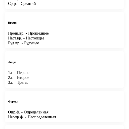
Ср.р.
- Средний
Время:
Прош.вр.
- Прошедшее
Наст.вр.
- Настоящее
Буд.вр.
- Будущее
Лицо:
1л.
- Первое
2л.
- Второе
3л.
- Третье
Форма:
Опр.ф.
- Определенная
Неопр.ф.
- Неопределенная