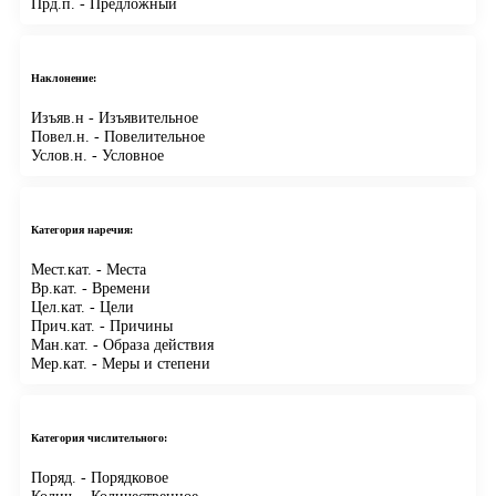
Прд.п.
- Предложный
Наклонение:
Изъяв.н
- Изъявительное
Повел.н.
- Повелительное
Услов.н.
- Условное
Категория наречия:
Мест.кат.
- Места
Вр.кат.
- Времени
Цел.кат.
- Цели
Прич.кат.
- Причины
Ман.кат.
- Образа действия
Мер.кат.
- Меры и степени
Категория числительного:
Поряд.
- Порядковое