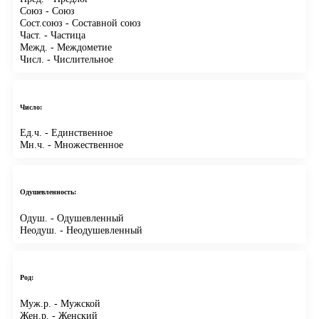
Союз
- Союз
Сост.союз
- Составной союз
Част.
- Частица
Межд.
- Междометие
Числ.
- Числительное
Число:
Ед.ч.
- Единственное
Мн.ч.
- Множественное
Одушевленность:
Одуш.
- Одушевленный
Неодуш.
- Неодушевленный
Род:
Муж.р.
- Мужской
Жен.р.
- Женский