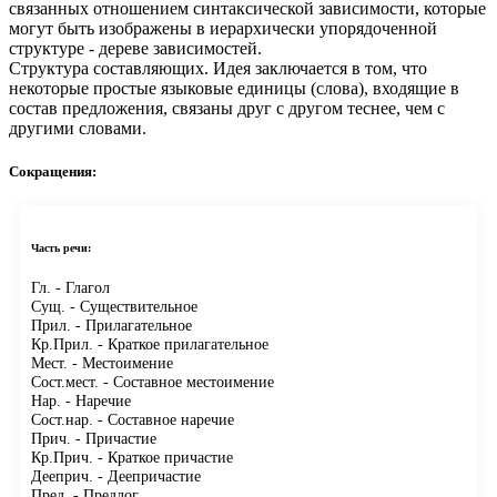
связанных отношением синтаксической зависимости, которые
могут быть изображены в иерархически упорядоченной
структуре - дереве зависимостей.
Структура составляющих.
Идея заключается в том, что
некоторые простые языковые единицы (слова), входящие в
состав предложения, связаны друг с другом теснее, чем с
другими словами.
Сокращения:
Часть речи:
Гл.
- Глагол
Сущ.
- Существительное
Прил.
- Прилагательное
Кр.Прил.
- Краткое прилагательное
Мест.
- Местоимение
Сост.мест.
- Составное местоимение
Нар.
- Наречие
Сост.нар.
- Составное наречие
Прич.
- Причастие
Кр.Прич.
- Краткое причастие
Дееприч.
- Деепричастие
Пред.
- Предлог