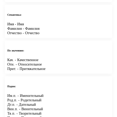
Семантика:
Имя
- Имя
Фамилия
- Фамилия
Отчество
- Отчество
По значению:
Кач.
- Качественное
Отн.
- Относительное
Прит.
- Притяжательное
Падеж:
Им.п.
- Именительный
Род.п.
- Родительный
Дт.п.
- Дательный
Вин.п.
- Винительный
Тв.п.
- Творительный