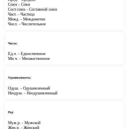
Союз
- Союз
Сост.союз
- Составной союз
Част.
- Частица
Межд.
- Междометие
Числ.
- Числительное
Число:
Ед.ч.
- Единственное
Мн.ч.
- Множественное
Одушевленность:
Одуш.
- Одушевленный
Неодуш.
- Неодушевленный
Род:
Муж.р.
- Мужской
Жен.р.
- Женский