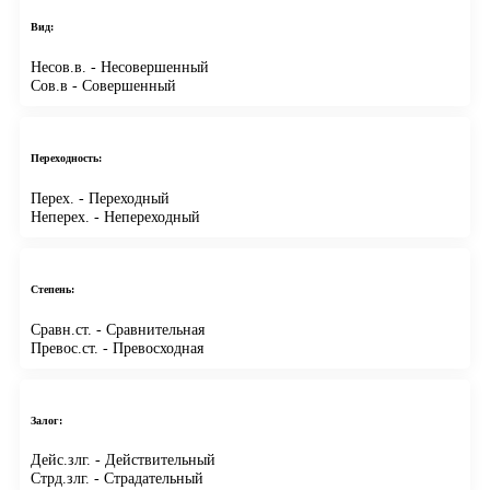
Вид:
Несов.в.
- Несовершенный
Сов.в
- Совершенный
Переходность:
Перех.
- Переходный
Неперех.
- Непереходный
Степень:
Сравн.ст.
- Сравнительная
Превос.ст.
- Превосходная
Залог:
Дейс.злг.
- Действительный
Стрд.злг.
- Страдательный