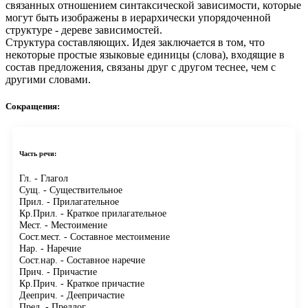
связанных отношением синтаксической зависимости, которые
могут быть изображены в иерархически упорядоченной
структуре - дереве зависимостей.
Структура составляющих.
Идея заключается в том, что
некоторые простые языковые единицы (слова), входящие в
состав предложения, связаны друг с другом теснее, чем с
другими словами.
Сокращения:
Часть речи:
Гл.
- Глагол
Сущ.
- Существительное
Прил.
- Прилагательное
Кр.Прил.
- Краткое прилагательное
Мест.
- Местоимение
Сост.мест.
- Составное местоимение
Нар.
- Наречие
Сост.нар.
- Составное наречие
Прич.
- Причастие
Кр.Прич.
- Краткое причастие
Дееприч.
- Деепричастие
Пред.
- Предлог