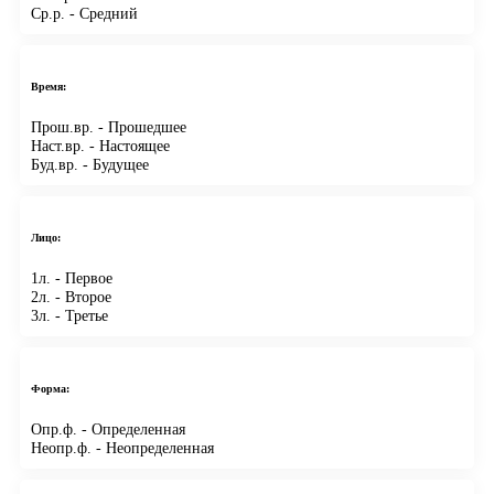
Ср.р.
- Средний
Время:
Прош.вр.
- Прошедшее
Наст.вр.
- Настоящее
Буд.вр.
- Будущее
Лицо:
1л.
- Первое
2л.
- Второе
3л.
- Третье
Форма:
Опр.ф.
- Определенная
Неопр.ф.
- Неопределенная