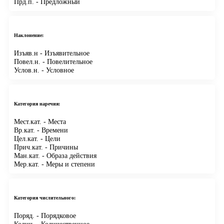
Прд.п.
- Предложный
Наклонение:
Изъяв.н
- Изъявительное
Повел.н.
- Повелительное
Услов.н.
- Условное
Категория наречия:
Мест.кат.
- Места
Вр.кат.
- Времени
Цел.кат.
- Цели
Прич.кат.
- Причины
Ман.кат.
- Образа действия
Мер.кат.
- Меры и степени
Категория числительного:
Поряд.
- Порядковое