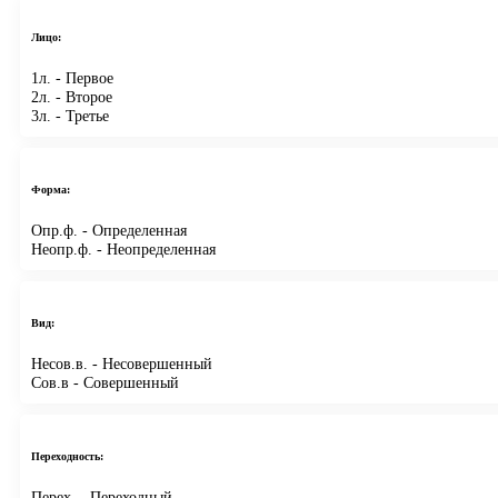
Лицо:
1л.
- Первое
2л.
- Второе
3л.
- Третье
Форма:
Опр.ф.
- Определенная
Неопр.ф.
- Неопределенная
Вид:
Несов.в.
- Несовершенный
Сов.в
- Совершенный
Переходность:
Перех.
- Переходный