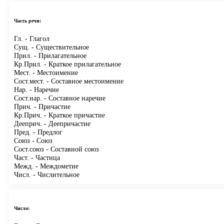
Часть речи:
Гл.
- Глагол
Сущ.
- Существительное
Прил.
- Прилагательное
Кр.Прил.
- Краткое прилагательное
Мест.
- Местоимение
Сост.мест.
- Составное местоимение
Нар.
- Наречие
Сост.нар.
- Составное наречие
Прич.
- Причастие
Кр.Прич.
- Краткое причастие
Дееприч.
- Деепричастие
Пред.
- Предлог
Союз
- Союз
Сост.союз
- Составной союз
Част.
- Частица
Межд.
- Междометие
Числ.
- Числительное
Число: