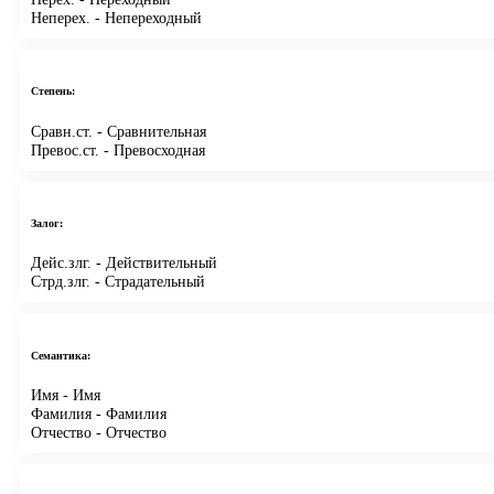
Неперех.
- Непереходный
Степень:
Сравн.ст.
- Сравнительная
Превос.ст.
- Превосходная
Залог:
Дейс.злг.
- Действительный
Стрд.злг.
- Страдательный
Семантика:
Имя
- Имя
Фамилия
- Фамилия
Отчество
- Отчество