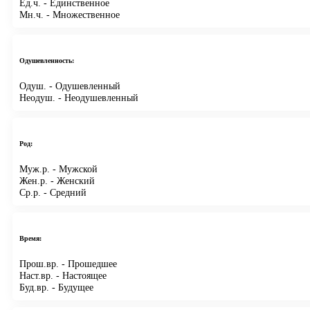
Ед.ч.
- Единственное
Мн.ч.
- Множественное
Одушевленность:
Одуш.
- Одушевленный
Неодуш.
- Неодушевленный
Род:
Муж.р.
- Мужской
Жен.р.
- Женский
Ср.р.
- Средний
Время:
Прош.вр.
- Прошедшее
Наст.вр.
- Настоящее
Буд.вр.
- Будущее