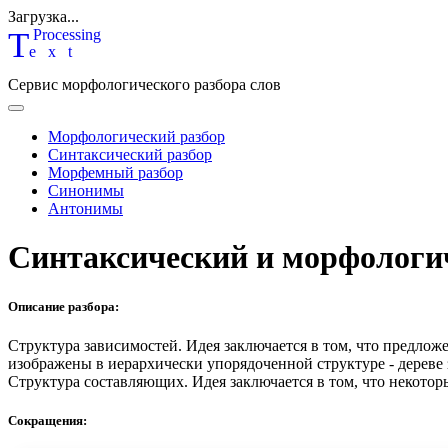
Загрузка...
T
P
rocessing
ext
Сервис морфологического разбора слов
Морфологический разбор
Синтаксический разбор
Морфемный разбор
Синонимы
Антонимы
Синтаксический и морфологи
Описание разбора:
Структура зависимостей.
Идея заключается в том, что предлож
изображены в иерархически упорядоченной структуре - дереве
Структура составляющих.
Идея заключается в том, что некотор
Сокращения: