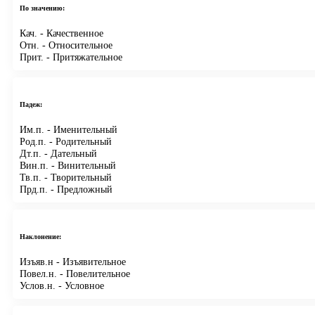
По значению:
Кач.
- Качественное
Отн.
- Относительное
Прит.
- Притяжательное
Падеж:
Им.п.
- Именительный
Род.п.
- Родительный
Дт.п.
- Дательный
Вин.п.
- Винительный
Тв.п.
- Творительный
Прд.п.
- Предложный
Наклонение:
Изъяв.н
- Изъявительное
Повел.н.
- Повелительное
Услов.н.
- Условное