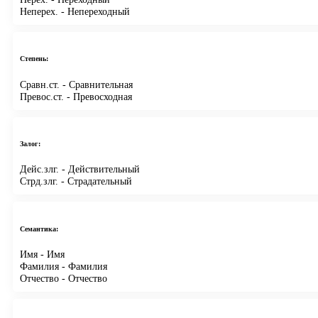
Неперех.
- Непереходный
Степень:
Сравн.ст.
- Сравнительная
Превос.ст.
- Превосходная
Залог:
Дейс.злг.
- Действительный
Стрд.злг.
- Страдательный
Семантика:
Имя
- Имя
Фамилия
- Фамилия
Отчество
- Отчество