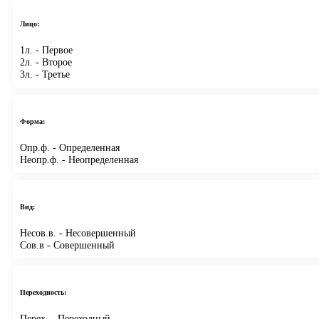
Лицо:
1л.
- Первое
2л.
- Второе
3л.
- Третье
Форма:
Опр.ф.
- Определенная
Неопр.ф.
- Неопределенная
Вид:
Несов.в.
- Несовершенный
Сов.в
- Совершенный
Переходность:
Перех.
- Переходный