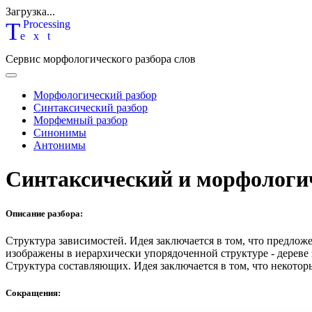
Загрузка...
T
P
rocessing
ext
Сервис морфологического разбора слов
Морфологический разбор
Синтаксический разбор
Морфемный разбор
Синонимы
Антонимы
Синтаксический и морфологи
Описание разбора:
Структура зависимостей.
Идея заключается в том, что предлож
изображены в иерархически упорядоченной структуре - дереве
Структура составляющих.
Идея заключается в том, что некотор
Сокращения: