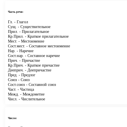
Часть речи:
Гл.
- Глагол
Сущ.
- Существительное
Прил.
- Прилагательное
Кр.Прил.
- Краткое прилагательное
Мест.
- Местоимение
Сост.мест.
- Составное местоимение
Нар.
- Наречие
Сост.нар.
- Составное наречие
Прич.
- Причастие
Кр.Прич.
- Краткое причастие
Дееприч.
- Деепричастие
Пред.
- Предлог
Союз
- Союз
Сост.союз
- Составной союз
Част.
- Частица
Межд.
- Междометие
Числ.
- Числительное
Число: