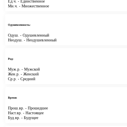
Ед.ч.
- Единственное
Мн.ч.
- Множественное
Одушевленность:
Одуш.
- Одушевленный
Неодуш.
- Неодушевленный
Род:
Муж.р.
- Мужской
Жен.р.
- Женский
Ср.р.
- Средний
Время:
Прош.вр.
- Прошедшее
Наст.вр.
- Настоящее
Буд.вр.
- Будущее