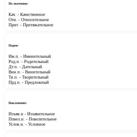
По значению:
Кач.
- Качественное
Отн.
- Относительное
Прит.
- Притяжательное
Падеж:
Им.п.
- Именительный
Род.п.
- Родительный
Дт.п.
- Дательный
Вин.п.
- Винительный
Тв.п.
- Творительный
Прд.п.
- Предложный
Наклонение:
Изъяв.н
- Изъявительное
Повел.н.
- Повелительное
Услов.н.
- Условное