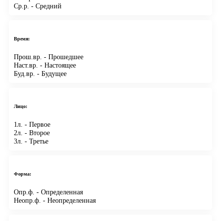
Ср.р.
- Средний
Время:
Прош.вр.
- Прошедшее
Наст.вр.
- Настоящее
Буд.вр.
- Будущее
Лицо:
1л.
- Первое
2л.
- Второе
3л.
- Третье
Форма:
Опр.ф.
- Определенная
Неопр.ф.
- Неопределенная