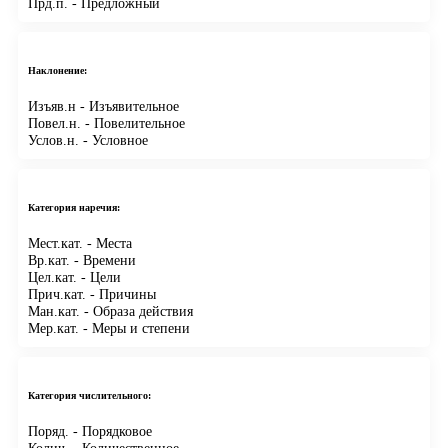
Прд.п.
- Предложный
Наклонение:
Изъяв.н
- Изъявительное
Повел.н.
- Повелительное
Услов.н.
- Условное
Категория наречия:
Мест.кат.
- Места
Вр.кат.
- Времени
Цел.кат.
- Цели
Прич.кат.
- Причины
Ман.кат.
- Образа действия
Мер.кат.
- Меры и степени
Категория числительного:
Поряд.
- Порядковое