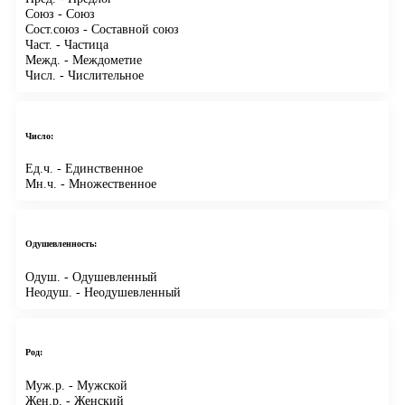
Союз
- Союз
Сост.союз
- Составной союз
Част.
- Частица
Межд.
- Междометие
Числ.
- Числительное
Число:
Ед.ч.
- Единственное
Мн.ч.
- Множественное
Одушевленность:
Одуш.
- Одушевленный
Неодуш.
- Неодушевленный
Род:
Муж.р.
- Мужской
Жен.р.
- Женский