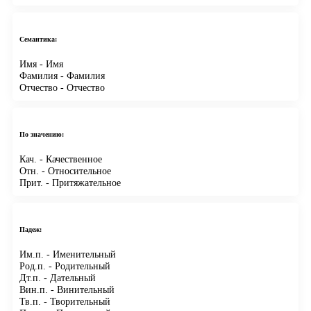
Семантика:
Имя
- Имя
Фамилия
- Фамилия
Отчество
- Отчество
По значению:
Кач.
- Качественное
Отн.
- Относительное
Прит.
- Притяжательное
Падеж:
Им.п.
- Именительный
Род.п.
- Родительный
Дт.п.
- Дательный
Вин.п.
- Винительный
Тв.п.
- Творительный