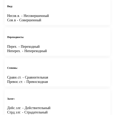
Вид:
Несов.в.
- Несовершенный
Сов.в
- Совершенный
Переходность:
Перех.
- Переходный
Неперех.
- Непереходный
Степень:
Сравн.ст.
- Сравнительная
Превос.ст.
- Превосходная
Залог:
Дейс.злг.
- Действительный
Стрд.злг.
- Страдательный