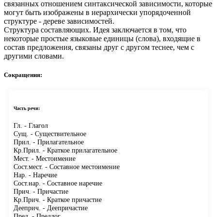
связанных отношением синтаксической зависимости, которые
могут быть изображены в иерархически упорядоченной
структуре - дереве зависимостей.
Структура составляющих.
Идея заключается в том, что
некоторые простые языковые единицы (слова), входящие в
состав предложения, связаны друг с другом теснее, чем с
другими словами.
Сокращения:
Часть речи:
Гл.
- Глагол
Сущ.
- Существительное
Прил.
- Прилагательное
Кр.Прил.
- Краткое прилагательное
Мест.
- Местоимение
Сост.мест.
- Составное местоимение
Нар.
- Наречие
Сост.нар.
- Составное наречие
Прич.
- Причастие
Кр.Прич.
- Краткое причастие
Дееприч.
- Деепричастие
Пред.
- Предлог