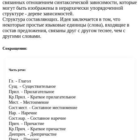
связанных отношением синтаксической зависимости, которые
могут быть изображены в иерархически упорядоченной
структуре - дереве зависимостей.
Структура составляющих.
Идея заключается в том, что
некоторые простые языковые единицы (слова), входящие в
состав предложения, связаны друг с другом теснее, чем с
другими словами.
Сокращения:
Часть речи:
Гл.
- Глагол
Сущ.
- Существительное
Прил.
- Прилагательное
Кр.Прил.
- Краткое прилагательное
Мест.
- Местоимение
Сост.мест.
- Составное местоимение
Нар.
- Наречие
Сост.нар.
- Составное наречие
Прич.
- Причастие
Кр.Прич.
- Краткое причастие
Дееприч.
- Деепричастие
Пред.
- Предлог