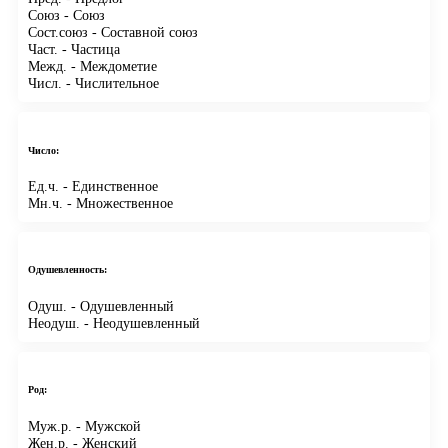
Союз
- Союз
Сост.союз
- Составной союз
Част.
- Частица
Межд.
- Междометие
Числ.
- Числительное
Число:
Ед.ч.
- Единственное
Мн.ч.
- Множественное
Одушевленность:
Одуш.
- Одушевленный
Неодуш.
- Неодушевленный
Род:
Муж.р.
- Мужской
Жен.р.
- Женский