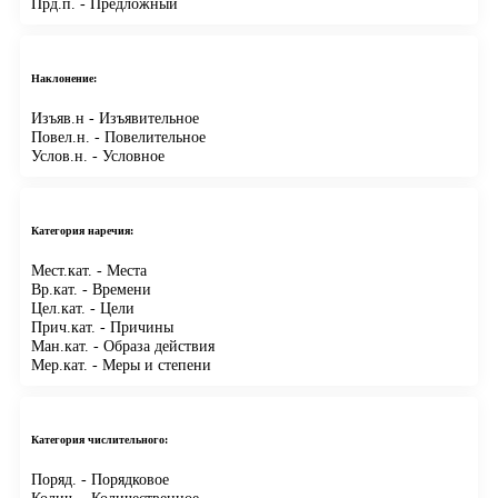
Прд.п.
- Предложный
Наклонение:
Изъяв.н
- Изъявительное
Повел.н.
- Повелительное
Услов.н.
- Условное
Категория наречия:
Мест.кат.
- Места
Вр.кат.
- Времени
Цел.кат.
- Цели
Прич.кат.
- Причины
Ман.кат.
- Образа действия
Мер.кат.
- Меры и степени
Категория числительного:
Поряд.
- Порядковое