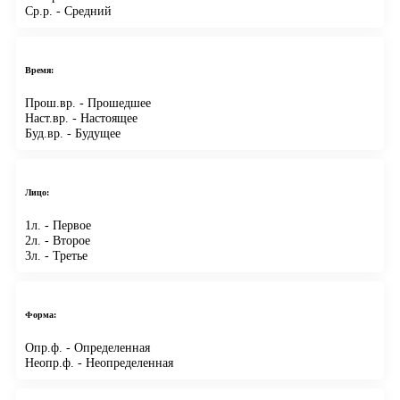
Ср.р.
- Средний
Время:
Прош.вр.
- Прошедшее
Наст.вр.
- Настоящее
Буд.вр.
- Будущее
Лицо:
1л.
- Первое
2л.
- Второе
3л.
- Третье
Форма:
Опр.ф.
- Определенная
Неопр.ф.
- Неопределенная