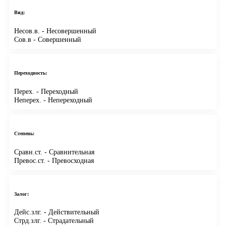
Вид:
Несов.в.
- Несовершенный
Сов.в
- Совершенный
Переходность:
Перех.
- Переходный
Неперех.
- Непереходный
Степень:
Сравн.ст.
- Сравнительная
Превос.ст.
- Превосходная
Залог:
Дейс.злг.
- Действительный
Стрд.злг.
- Страдательный