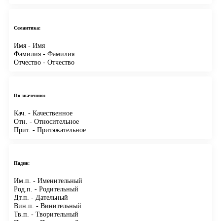
Семантика:
Имя
- Имя
Фамилия
- Фамилия
Отчество
- Отчество
По значению:
Кач.
- Качественное
Отн.
- Относительное
Прит.
- Притяжательное
Падеж:
Им.п.
- Именительный
Род.п.
- Родительный
Дт.п.
- Дательный
Вин.п.
- Винительный
Тв.п.
- Творительный