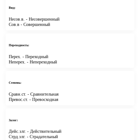
Вид:
Несов.в.
- Несовершенный
Сов.в
- Совершенный
Переходность:
Перех.
- Переходный
Неперех.
- Непереходный
Степень:
Сравн.ст.
- Сравнительная
Превос.ст.
- Превосходная
Залог:
Дейс.злг.
- Действительный
Стрд.злг.
- Страдательный