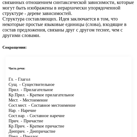
связанных отношением синтаксической зависимости, которые
могут быть изображены в иерархически упорядоченной
структуре - дереве зависимостей.
Структура составляющих.
Идея заключается в том, что
некоторые простые языковые единицы (слова), входящие в
состав предложения, связаны друг с другом теснее, чем с
другими словами.
Сокращения:
Часть речи:
Гл.
- Глагол
Сущ.
- Существительное
Прил.
- Прилагательное
Кр.Прил.
- Краткое прилагательное
Мест.
- Местоимение
Сост.мест.
- Составное местоимение
Нар.
- Наречие
Сост.нар.
- Составное наречие
Прич.
- Причастие
Кр.Прич.
- Краткое причастие
Дееприч.
- Деепричастие
Пред.
- Предлог