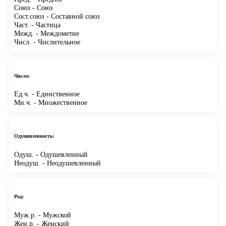
Союз
- Союз
Сост.союз
- Составной союз
Част.
- Частица
Межд.
- Междометие
Числ.
- Числительное
Число:
Ед.ч.
- Единственное
Мн.ч.
- Множественное
Одушевленность:
Одуш.
- Одушевленный
Неодуш.
- Неодушевленный
Род:
Муж.р.
- Мужской
Жен.р.
- Женский