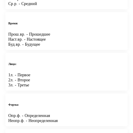
Ср.р.
- Средний
Время:
Прош.вр.
- Прошедшее
Наст.вр.
- Настоящее
Буд.вр.
- Будущее
Лицо:
1л.
- Первое
2л.
- Второе
3л.
- Третье
Форма:
Опр.ф.
- Определенная
Неопр.ф.
- Неопределенная