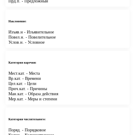
Прд.п.
- Предложный
Наклонение:
Изъяв.н
- Изъявительное
Повел.н.
- Повелительное
Услов.н.
- Условное
Категория наречия:
Мест.кат.
- Места
Вр.кат.
- Времени
Цел.кат.
- Цели
Прич.кат.
- Причины
Ман.кат.
- Образа действия
Мер.кат.
- Меры и степени
Категория числительного:
Поряд.
- Порядковое