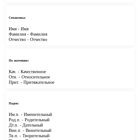
Семантика:
Имя
- Имя
Фамилия
- Фамилия
Отчество
- Отчество
По значению:
Кач.
- Качественное
Отн.
- Относительное
Прит.
- Притяжательное
Падеж:
Им.п.
- Именительный
Род.п.
- Родительный
Дт.п.
- Дательный
Вин.п.
- Винительный
Тв.п.
- Творительный