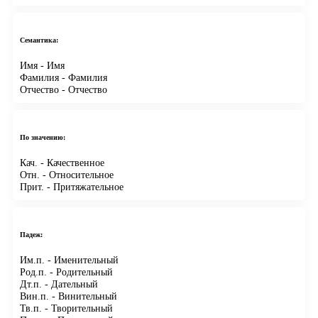
Семантика:
Имя
- Имя
Фамилия
- Фамилия
Отчество
- Отчество
По значению:
Кач.
- Качественное
Отн.
- Относительное
Прит.
- Притяжательное
Падеж:
Им.п.
- Именительный
Род.п.
- Родительный
Дт.п.
- Дательный
Вин.п.
- Винительный
Тв.п.
- Творительный