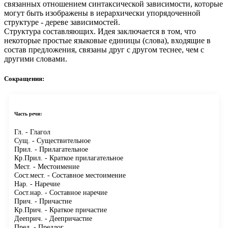
связанных отношением синтаксической зависимости, которые
могут быть изображены в иерархически упорядоченной
структуре - дереве зависимостей.
Структура составляющих.
Идея заключается в том, что
некоторые простые языковые единицы (слова), входящие в
состав предложения, связаны друг с другом теснее, чем с
другими словами.
Сокращения:
Часть речи:
Гл.
- Глагол
Сущ.
- Существительное
Прил.
- Прилагательное
Кр.Прил.
- Краткое прилагательное
Мест.
- Местоимение
Сост.мест.
- Составное местоимение
Нар.
- Наречие
Сост.нар.
- Составное наречие
Прич.
- Причастие
Кр.Прич.
- Краткое причастие
Дееприч.
- Деепричастие
Пред.
- Предлог