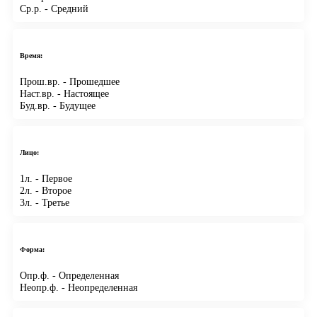
Ср.р.
- Средний
Время:
Прош.вр.
- Прошедшее
Наст.вр.
- Настоящее
Буд.вр.
- Будущее
Лицо:
1л.
- Первое
2л.
- Второе
3л.
- Третье
Форма:
Опр.ф.
- Определенная
Неопр.ф.
- Неопределенная