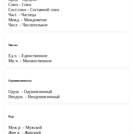
Союз
- Союз
Сост.союз
- Составной союз
Част.
- Частица
Межд.
- Междометие
Числ.
- Числительное
Число:
Ед.ч.
- Единственное
Мн.ч.
- Множественное
Одушевленность:
Одуш.
- Одушевленный
Неодуш.
- Неодушевленный
Род:
Муж.р.
- Мужской
Жен.р.
- Женский