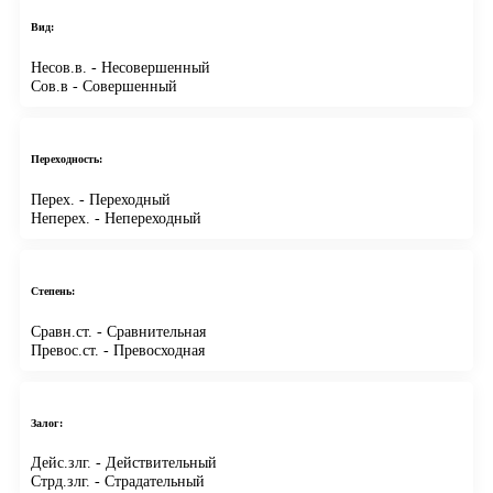
Вид:
Несов.в.
- Несовершенный
Сов.в
- Совершенный
Переходность:
Перех.
- Переходный
Неперех.
- Непереходный
Степень:
Сравн.ст.
- Сравнительная
Превос.ст.
- Превосходная
Залог:
Дейс.злг.
- Действительный
Стрд.злг.
- Страдательный