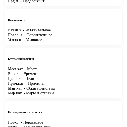
Прд.п.
- Предложный
Наклонение:
Изъяв.н
- Изъявительное
Повел.н.
- Повелительное
Услов.н.
- Условное
Категория наречия:
Мест.кат.
- Места
Вр.кат.
- Времени
Цел.кат.
- Цели
Прич.кат.
- Причины
Ман.кат.
- Образа действия
Мер.кат.
- Меры и степени
Категория числительного:
Поряд.
- Порядковое