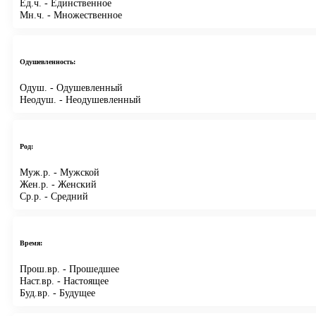
Ед.ч.
- Единственное
Мн.ч.
- Множественное
Одушевленность:
Одуш.
- Одушевленный
Неодуш.
- Неодушевленный
Род:
Муж.р.
- Мужской
Жен.р.
- Женский
Ср.р.
- Средний
Время:
Прош.вр.
- Прошедшее
Наст.вр.
- Настоящее
Буд.вр.
- Будущее