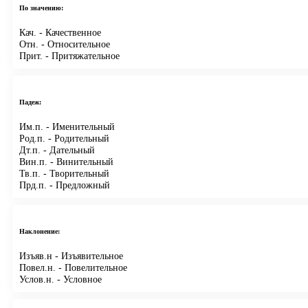
По значению:
Кач.
- Качественное
Отн.
- Относительное
Прит.
- Притяжательное
Падеж:
Им.п.
- Именительный
Род.п.
- Родительный
Дт.п.
- Дательный
Вин.п.
- Винительный
Тв.п.
- Творительный
Прд.п.
- Предложный
Наклонение:
Изъяв.н
- Изъявительное
Повел.н.
- Повелительное
Услов.н.
- Условное