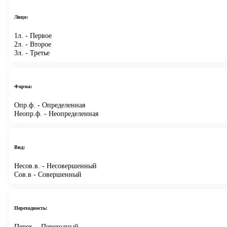
Лицо:
1л.
- Первое
2л.
- Второе
3л.
- Третье
Форма:
Опр.ф.
- Определенная
Неопр.ф.
- Неопределенная
Вид:
Несов.в.
- Несовершенный
Сов.в
- Совершенный
Переходность:
Перех.
- Переходный