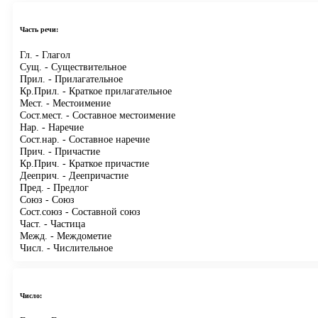
Часть речи:
Гл.
- Глагол
Сущ.
- Существительное
Прил.
- Прилагательное
Кр.Прил.
- Краткое прилагательное
Мест.
- Местоимение
Сост.мест.
- Составное местоимение
Нар.
- Наречие
Сост.нар.
- Составное наречие
Прич.
- Причастие
Кр.Прич.
- Краткое причастие
Дееприч.
- Деепричастие
Пред.
- Предлог
Союз
- Союз
Сост.союз
- Составной союз
Част.
- Частица
Межд.
- Междометие
Числ.
- Числительное
Число: