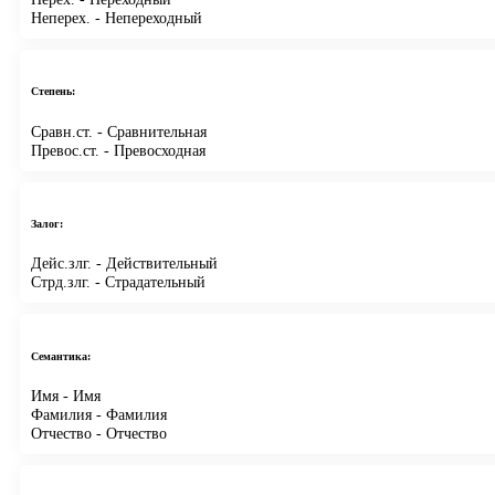
Неперех.
- Непереходный
Степень:
Сравн.ст.
- Сравнительная
Превос.ст.
- Превосходная
Залог:
Дейс.злг.
- Действительный
Стрд.злг.
- Страдательный
Семантика:
Имя
- Имя
Фамилия
- Фамилия
Отчество
- Отчество