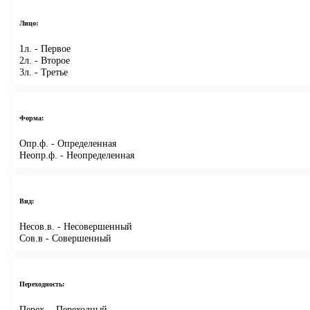
Лицо:
1л.
- Первое
2л.
- Второе
3л.
- Третье
Форма:
Опр.ф.
- Определенная
Неопр.ф.
- Неопределенная
Вид:
Несов.в.
- Несовершенный
Сов.в
- Совершенный
Переходность:
Перех.
- Переходный