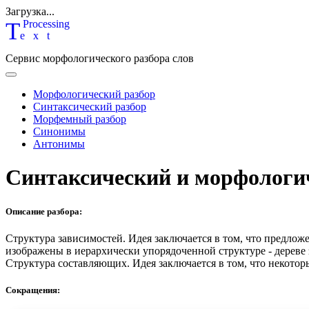
Загрузка...
T
P
rocessing
ext
Сервис морфологического разбора слов
Морфологический разбор
Синтаксический разбор
Морфемный разбор
Синонимы
Антонимы
Синтаксический и морфологи
Описание разбора:
Структура зависимостей.
Идея заключается в том, что предлож
изображены в иерархически упорядоченной структуре - дереве
Структура составляющих.
Идея заключается в том, что некотор
Сокращения: