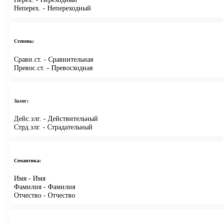
Неперех.
- Непереходный
Степень:
Сравн.ст.
- Сравнительная
Превос.ст.
- Превосходная
Залог:
Дейс.злг.
- Действительный
Стрд.злг.
- Страдательный
Семантика:
Имя
- Имя
Фамилия
- Фамилия
Отчество
- Отчество