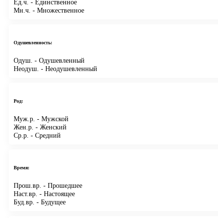
Ед.ч.
- Единственное
Мн.ч.
- Множественное
Одушевленность:
Одуш.
- Одушевленный
Неодуш.
- Неодушевленный
Род:
Муж.р.
- Мужской
Жен.р.
- Женский
Ср.р.
- Средний
Время:
Прош.вр.
- Прошедшее
Наст.вр.
- Настоящее
Буд.вр.
- Будущее