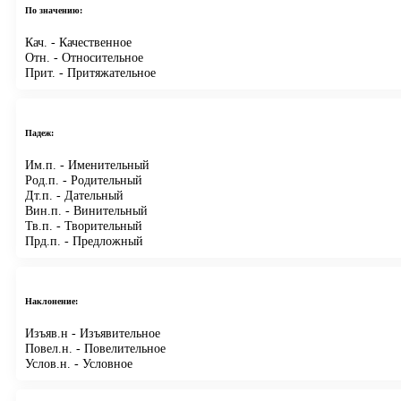
По значению:
Кач.
- Качественное
Отн.
- Относительное
Прит.
- Притяжательное
Падеж:
Им.п.
- Именительный
Род.п.
- Родительный
Дт.п.
- Дательный
Вин.п.
- Винительный
Тв.п.
- Творительный
Прд.п.
- Предложный
Наклонение:
Изъяв.н
- Изъявительное
Повел.н.
- Повелительное
Услов.н.
- Условное