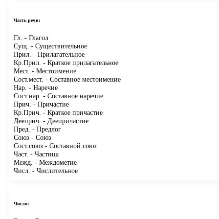
Часть речи:
Гл.
- Глагол
Сущ.
- Существительное
Прил.
- Прилагательное
Кр.Прил.
- Краткое прилагательное
Мест.
- Местоимение
Сост.мест.
- Составное местоимение
Нар.
- Наречие
Сост.нар.
- Составное наречие
Прич.
- Причастие
Кр.Прич.
- Краткое причастие
Дееприч.
- Деепричастие
Пред.
- Предлог
Союз
- Союз
Сост.союз
- Составной союз
Част.
- Частица
Межд.
- Междометие
Числ.
- Числительное
Число: